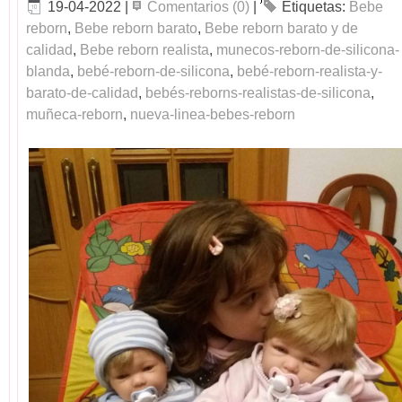
19-04-2022
|
Comentarios (0)
|
Etiquetas:
Bebe
reborn
,
Bebe reborn barato
,
Bebe reborn barato y de
calidad
,
Bebe reborn realista
,
munecos-reborn-de-silicona-
blanda
,
bebé-reborn-de-silicona
,
bebé-reborn-realista-y-
barato-de-calidad
,
bebés-reborns-realistas-de-silicona
,
muñeca-reborn
,
nueva-linea-bebes-reborn