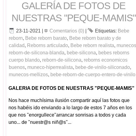
GALERÍA DE FOTOS DE
NUESTRAS "PEQUE-MAMIS"
23-11-2021
|
Comentarios (0)
|
Etiquetas:
Bebe
reborn
,
Bebe reborn barato
,
Bebe reborn barato y de
calidad
,
Reborns articulado
,
Bebe reborn realista
,
munecos
reborn-de-silicona-blanda
,
bebe-silicona
,
bebes reborns
cuerpo blando
,
reborn-de-silicona
,
reborns economicos
buenos
,
muneco-hiperrealista
,
bebe-de-vinilo-siliconado
,
munecos-mellizos
,
bebe-reborn-de-cuerpo-entero-de-vinilo
GALERIA DE FOTOS DE NUESTRAS "PEQUE-MAMIS"
Nos hace muchísima ilusión compartir aquí las fotos que
nos habéis ido enviando a lo largo de estos 7 años en los
que nos "enorgullece"arrancar sonrisas a todos y cada
uno... de "nuestr@s niñ@s"...