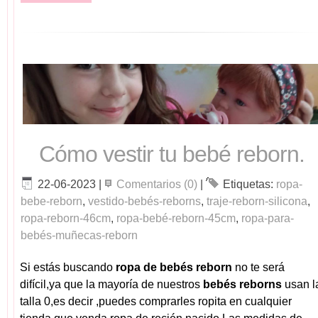
Cómo vestir tu bebé reborn.
22-06-2023
|
Comentarios (0)
|
Etiquetas:
ropa-
bebe-reborn
,
vestido-bebés-reborns
,
traje-reborn-silicona
,
ropa-reborn-46cm
,
ropa-bebé-reborn-45cm
,
ropa-para-
bebés-muñecas-reborn
Si estás buscando
ropa de bebés reborn
no te será
difícil,ya que la mayoría de nuestros
bebés reborns
usan l
talla 0,es decir ,puedes comprarles ropita en cualquier