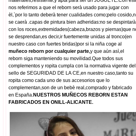
materiales,resistente,y apta para ser un JUGUETE.Con est
nos referimos a que el reborn serà usado para jugar con
èl,`por lo tanto deberà tener cualidades como;pelo cosido,
se caerà .capas de pintura bien adheridas:no se despintarà
con los roces,extremidades(cabeza,brazos y piernas)que n
se desprendan,es decir,ir fuertemente unidas al tronco(en
nuestro caso con fuertes bridas)por si la niña coge al
muñeco reborn por cualquier parte,
y que aùn asì,el
reborn siga manteniendo su movilidad.Que todos sus
complementos y ropita cumpla con la normativa vigente del
sello de SEGURIDAD DE LA CE,en nuestro caso,tanto su
ropita como cada uno de sus accesorios que lo
complementan,son de un bebè real,comprado y fabricado
en España.
NUESTROS MUÑECOS REBORN ESTAN
FABRICADOS EN ONILL-ALICANTE.