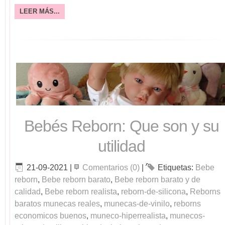
LEER MÁS...
Bebés Reborn: Que son y su
utilidad
21-09-2021
|
Comentarios (0)
|
Etiquetas:
Bebe
reborn
,
Bebe reborn barato
,
Bebe reborn barato y de
calidad
,
Bebe reborn realista
,
reborn-de-silicona
,
Reborns
baratos munecas reales
,
munecas-de-vinilo
,
reborns
economicos buenos
,
muneco-hiperrealista
,
munecos-