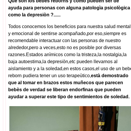
Què son los bebès reborns y còmo pueden ser de
ayuda para personas con alguna patologìa psicològica
como la depresiòn ?......
Todos conocemos los beneficios para nuestra salud mental
y emocional de sentirse acompañado,por eso,siempre es
recomendable interactuar con las personas de nuestro
alrededor,pero a veces,esto no es posible por diversas
razones.Estados anìmicos como la tristeza,la nostalgia,la
baja autoestima,la depresiòn,etc pueden llevarnos al
aislamiento y a la soledad,en estos casos,el uso de un beb
reborn pudiera tener un uso terapeùtico,
està demostrado
que al tomar en brazos estos muñecos que parecen
bebès de verdad se liberan endorfinas que pueden
ayudar a superar este tipo de sentimientos de soledad.