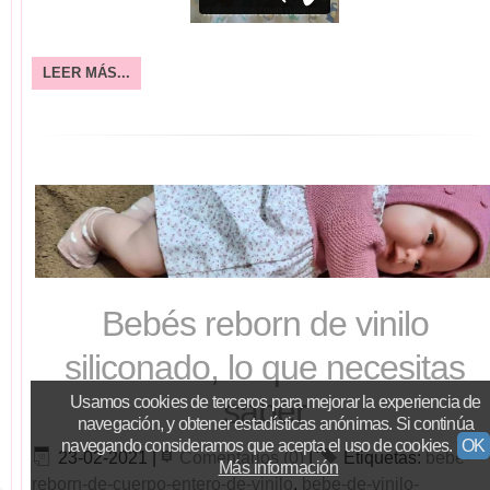
LEER MÁS...
Bebés reborn de vinilo
siliconado, lo que necesitas
saber
Usamos cookies de terceros para mejorar la experiencia de
navegación, y obtener estadísticas anónimas. Si continúa
navegando consideramos que acepta el uso de cookies.
OK
23-02-2021
|
Comentarios (0)
|
Etiquetas:
bebe-
Más información
reborn-de-cuerpo-entero-de-vinilo
,
bebe-de-vinilo-