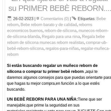
su PRIMER BEBÈ REBORN...
26-02-2023
|
Comentarios (0)
|
Etiquetas:
Bebe
reborn
,
Bebe reborn barato y de calidad
,
reborns
economicos buenos
,
reborn-de-silicona
,
munecos-reborn-
de-silicona-blanda
,
Regalo para una nina
,
Regala bebe
reborn de silicona munecas reborn realistas
,
comprar-ub-
bebè-reborn-silicona
,
regalos-para-niñas
,
regalar-muñeca-
reborn
Si estàs buscando regalar un muñeco reborn de
silicona o comprar tu primer bebè reborn ,
aqui te
daremos algunos consejos para que puedas orientarte par
que hagas tu mejor compra,en funciòn a lo que estès
buscando.
UN BEBÈ REBORN PARA UNA NIÑA:
Tiene que ser
manejable,que prime la seguridad en sus