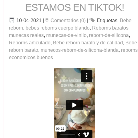
ESTAMOS EN TIKTOK!
10-04-2021
|
Comentarios (0)
|
Etiquetas:
Bebe
reborn
,
bebes reborns cuerpo blando
,
Reborns baratos
munecas reales
,
munecas-de-vinilo
,
reborn-de-silicona
,
Reborns articulado
,
Bebe reborn barato y de calidad
,
Bebe
reborn barato
,
munecos-reborn-de-silicona-blanda
,
reborns
economicos buenos