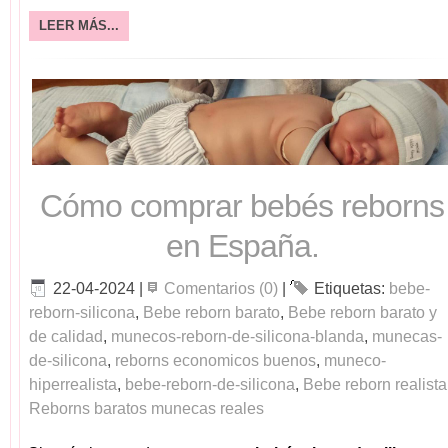
LEER MÁS...
Cómo comprar bebés reborns
en España.
22-04-2024
|
Comentarios (0)
|
Etiquetas:
bebe-
reborn-silicona
,
Bebe reborn barato
,
Bebe reborn barato y
de calidad
,
munecos-reborn-de-silicona-blanda
,
munecas-
de-silicona
,
reborns economicos buenos
,
muneco-
hiperrealista
,
bebe-reborn-de-silicona
,
Bebe reborn realista
Reborns baratos munecas reales