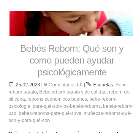
Bebés Reborn: Qué son y
como pueden ayudar
psicológicamente
25-02-2023
|
Comentarios (0)
|
Etiquetas:
Bebe
reborn barato
,
Bebe reborn barato y de calidad
,
reborn-de-
silicona
,
reborns economicos buenos
,
bebè-reborn-
psicologìa
,
para-què-son-los-bebès-reborns
,
bebès-reborn-
uso
,
bebès-reborns-para-què-sirve
,
muñecas-reborns-què-
son-y-para-què-son