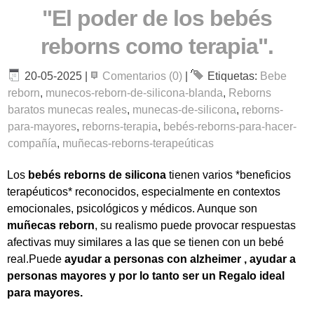
"El poder de los bebés
reborns como terapia".
20-05-2025
|
Comentarios (0)
|
Etiquetas:
Bebe
reborn
,
munecos-reborn-de-silicona-blanda
,
Reborns
baratos munecas reales
,
munecas-de-silicona
,
reborns-
para-mayores
,
reborns-terapia
,
bebés-reborns-para-hacer-
compañía
,
muñecas-reborns-terapeúticas
Los
bebés reborns
de silicona
tienen varios *beneficios
terapéuticos* reconocidos, especialmente en contextos
emocionales, psicológicos y médicos. Aunque son
muñecas
reborn
, su realismo puede provocar respuestas
afectivas muy similares a las que se tienen con un bebé
real.Puede
ayudar a personas con alzheimer , ayudar a
personas mayores y por lo tanto ser un Regalo ideal
para mayores.