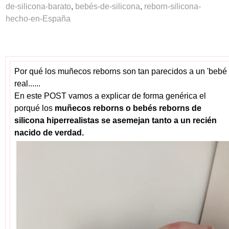
de-silicona-barato
,
bebés-de-silicona
,
reborn-silicona-
hecho-en-España
Por qué los muñecos reborns son tan parecidos a un 'bebé
real......
En este POST vamos a explicar de forma genérica el
porqué los
muñecos reborns o bebés reborns de
silicona hiperrealistas se asemejan tanto a un recién
nacido de verdad.