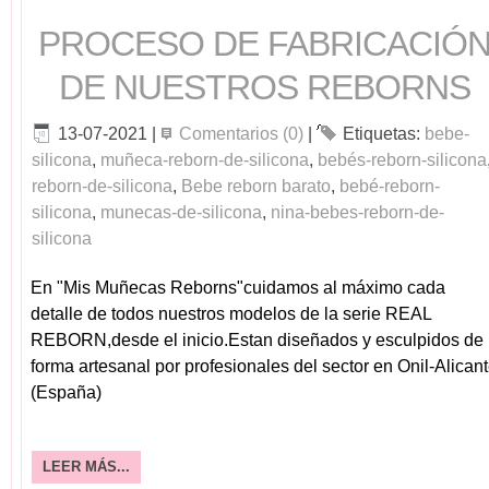
PROCESO DE FABRICACIÓ
DE NUESTROS REBORNS
13-07-2021
|
Comentarios (0)
|
Etiquetas:
bebe-
silicona
,
muñeca-reborn-de-silicona
,
bebés-reborn-silicona
reborn-de-silicona
,
Bebe reborn barato
,
bebé-reborn-
silicona
,
munecas-de-silicona
,
nina-bebes-reborn-de-
silicona
En "Mis Muñecas Reborns"cuidamos al máximo cada
detalle de todos nuestros modelos de la serie REAL
REBORN,desde el inicio.Estan diseñados y esculpidos de
forma artesanal por profesionales del sector en Onil-Alican
(España)
LEER MÁS...