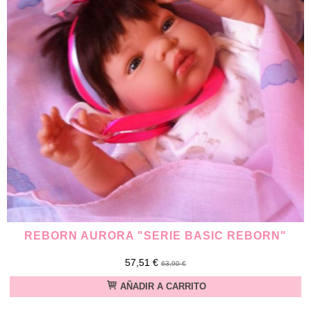
REBORN AURORA "SERIE BASIC REBORN"
57,51 €
63,90 €
AÑADIR A CARRITO