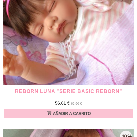
REBORN LUNA "SERIE BASIC REBORN"
56,61 €
62,90 €
AÑADIR A CARRITO
-10 %