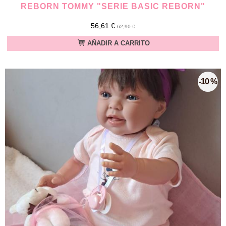
REBORN TOMMY "SERIE BASIC REBORN"
56,61 €
62,90 €
AÑADIR A CARRITO
-10 %