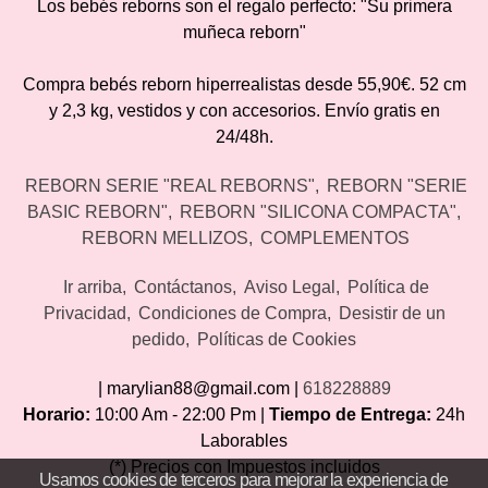
Los bebés reborns son el regalo perfecto: "Su primera
muñeca reborn"
Compra bebés reborn hiperrealistas desde 55,90€. 52 cm
y 2,3 kg, vestidos y con accesorios. Envío gratis en
24/48h.
REBORN SERIE "REAL REBORNS"
REBORN "SERIE
BASIC REBORN"
REBORN "SILICONA COMPACTA"
REBORN MELLIZOS
COMPLEMENTOS
Ir arriba
Contáctanos
Aviso Legal
Política de
Privacidad
Condiciones de Compra
Desistir de un
pedido
Políticas de Cookies
| marylian88@gmail.com |
618228889
Horario:
10:00 Am - 22:00 Pm |
Tiempo de Entrega:
24h
Laborables
(*) Precios con Impuestos incluidos
Usamos cookies de terceros para mejorar la experiencia de