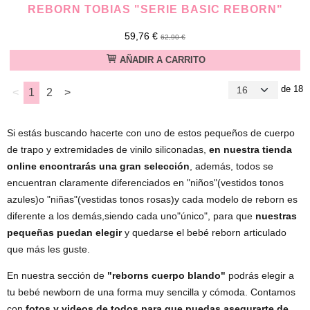
REBORN TOBIAS "SERIE BASIC REBORN"
59,76 €
62,90 €
AÑADIR A CARRITO
de 18
<
1
2
>
Si estás buscando hacerte con uno de estos pequeños de cuerpo
de trapo y extremidades de vinilo siliconadas,
en nuestra tienda
online encontrarás una gran selección
, además, todos se
encuentran claramente diferenciados en "niños"(vestidos tonos
azules)o "niñas"(vestidas tonos rosas)y cada modelo de reborn es
diferente a los demás,siendo cada uno"único", para que
nuestras
pequeñas puedan elegir
y quedarse el bebé reborn articulado
que más les guste.
En nuestra sección de
"reborns cuerpo blando"
podrás elegir a
tu bebé newborn de una forma muy sencilla y cómoda. Contamos
con
fotos y videos de todos para que puedas asegurarte de