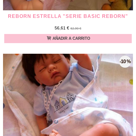
REBORN ESTRELLA "SERIE BASIC REBORN"
56,61 €
62,90 €
AÑADIR A CARRITO
-10 %