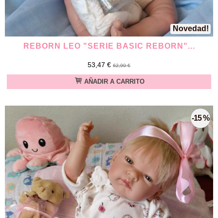
Novedad!
REBORN LEO "SERIE BASIC REBORN"...
53,47 €
62,90 €
AÑADIR A CARRITO
-15 %