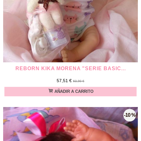
REBORN KIKA MORENA "SERIE BASIC...
57,51 €
63,90 €
AÑADIR A CARRITO
-10 %