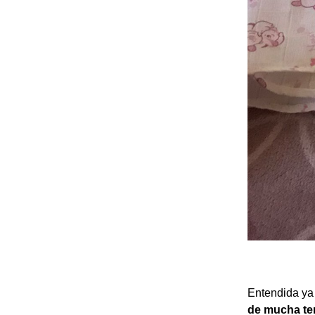
Entendida ya
de mucha ter