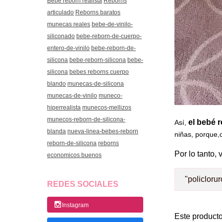
Bebe reborn realista
Reborns
articulado
Reborns baratos
munecas reales
bebe-de-vinilo-
siliconado
bebe-reborn-de-cuerpo-
entero-de-vinilo
bebe-reborn-de-
silicona
bebe-reborn-silicona
bebe-
silicona
bebes reborns cuerpo
blando
munecas-de-silicona
munecas-de-vinilo
muneco-
hiperrealista
munecos-mellizos
munecos-reborn-de-silicona-
el bebé 
Así,
blanda
nueva-linea-bebes-reborn
niñas, porque,
reborn-de-silicona
reborns
Por lo tanto,
economicos buenos
"policloru
REDES SOCIALES
Instagram
Este producto