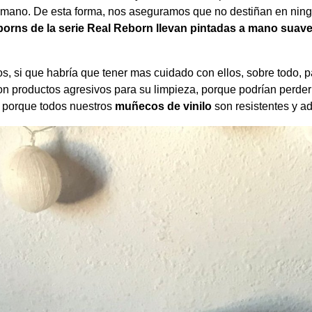
mano. De esta forma, nos aseguramos que no destiñan en ningún
orns de la serie Real Reborn llevan pintadas a mano suaves
s, si que habría que tener mas cuidado con ellos, sobre todo, 
con productos agresivos para su limpieza, porque podrían perde
 porque todos nuestros
muñecos de vinilo
son resistentes y a