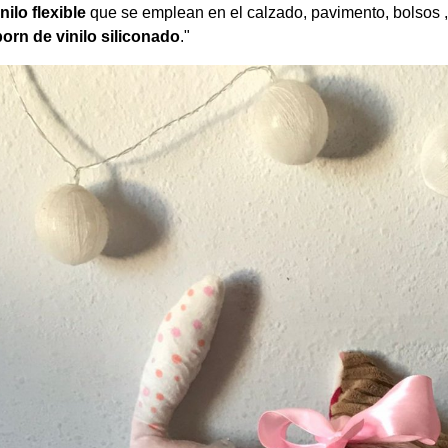
inilo flexible
que se emplean en el calzado, pavimento, bolsos ,e
rn de vinilo siliconado
."