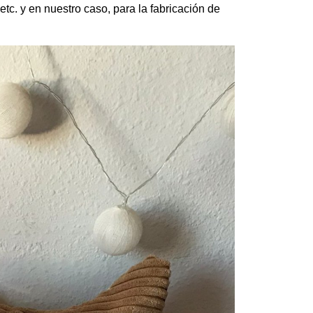
tc. y en nuestro caso, para la fabricación de