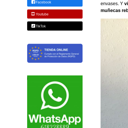
Facebook
envases. Y
v
muñecas rebo
Youtube
TikTok