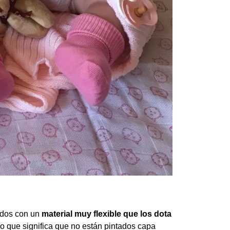
ados con un
material muy flexible que los dota
lo que significa que no están pintados capa