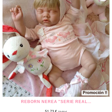
Promoción !!
REBORN NEREA "SERIE REAL...
51,73 €
73,90 €