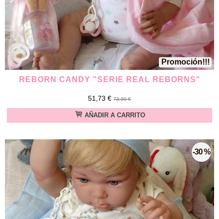
Promoción!!!
REBORN CANDY "SERIE REAL REBORNS"
51,73 €
73,90 €
AÑADIR A CARRITO
-30 %