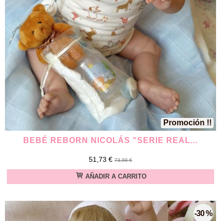
Promoción !!
BEBÉ REBORN NICOLÁS "SERIE REAL...
51,73 €
73,90 €
AÑADIR A CARRITO
-30 %