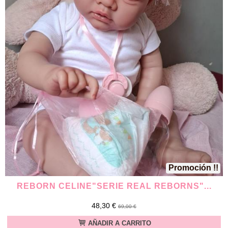
Promoción !!
REBORN CELINE"SERIE REAL REBORNS"...
48,30 €
69,00 €
AÑADIR A CARRITO