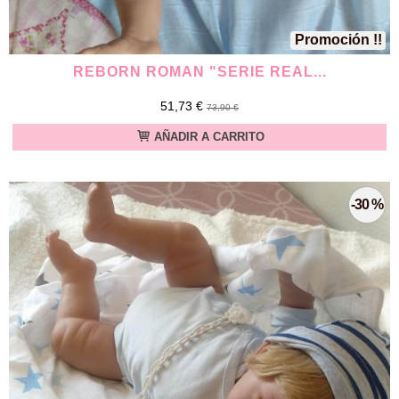
Promoción !!
REBORN ROMAN "SERIE REAL...
51,73 €
73,90 €
AÑADIR A CARRITO
-30 %