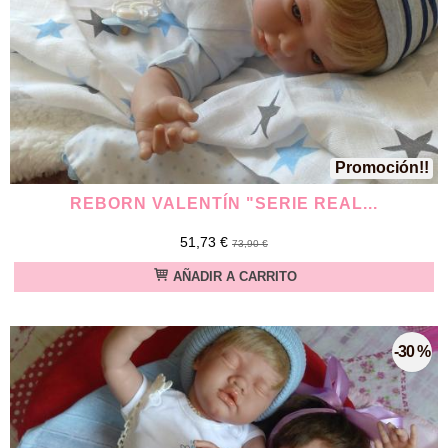
Promoción!!
REBORN VALENTÍN "SERIE REAL...
51,73 €
73,90 €
AÑADIR A CARRITO
-30 %