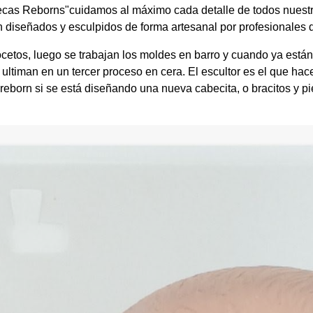
cas Reborns"cuidamos al máximo cada detalle de todos nues
an diseñados y esculpidos de forma artesanal por profesionales 
ocetos, luego se trabajan los moldes en barro y cuando ya est
ultiman en un tercer proceso en cera. El escultor es el que hace
l reborn si se está diseñando una nueva cabecita, o bracitos y 