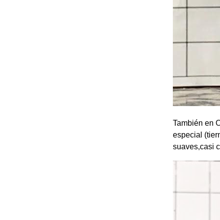
También en On
especial (tie
suaves,casi c