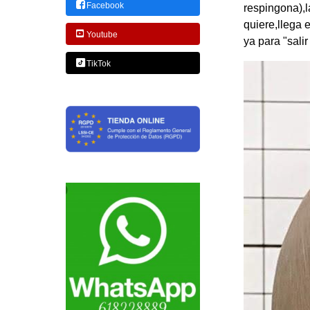
Facebook
respingona),l
quiere,llega 
Youtube
ya para "salir
TikTok