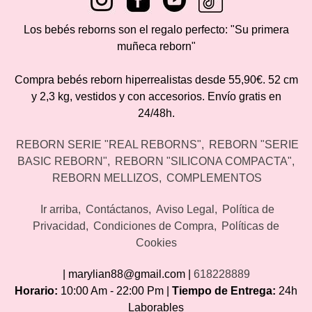
Los bebés reborns son el regalo perfecto: "Su primera
muñeca reborn"
Compra bebés reborn hiperrealistas desde 55,90€. 52 cm
y 2,3 kg, vestidos y con accesorios. Envío gratis en
24/48h.
REBORN SERIE "REAL REBORNS"
REBORN "SERIE
BASIC REBORN"
REBORN "SILICONA COMPACTA"
REBORN MELLIZOS
COMPLEMENTOS
Ir arriba
Contáctanos
Aviso Legal
Política de
Privacidad
Condiciones de Compra
Políticas de
Cookies
| marylian88@gmail.com |
618228889
Horario:
10:00 Am - 22:00 Pm |
Tiempo de Entrega:
24h
Laborables