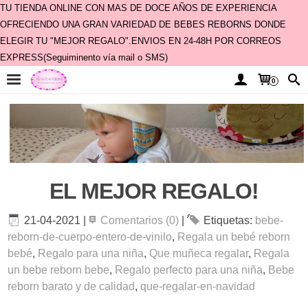
TU TIENDA ONLINE CON MAS DE DOCE AÑOS DE EXPERIENCIA
OFRECIENDO UNA GRAN VARIEDAD DE BEBES REBORNS DONDE
ELEGIR TU "MEJOR REGALO".ENVIOS EN 24-48H POR CORREOS
EXPRESS(Seguiminento vía mail o SMS)
0
EL MEJOR REGALO!
21-04-2021
|
Comentarios (0)
|
Etiquetas:
bebe-
reborn-de-cuerpo-entero-de-vinilo
,
Regala un bebé reborn
bebé
,
Regalo para una niña
,
Que muñeca regalar
,
Regala
un bebe reborn bebe
,
Regalo perfecto para una niña
,
Bebe
reborn barato y de calidad
,
que-regalar-en-navidad