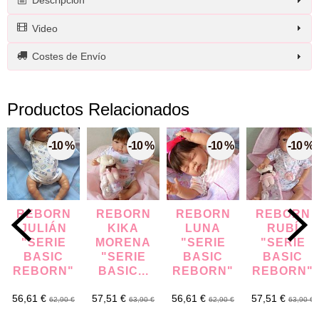
Descripción
Video
Costes de Envío
Productos Relacionados
-10 %
-10 %
-10 %
-10 %
REBORN
REBORN
REBORN
REBORN
JULIÁN
KIKA
LUNA
RUBÍ
"SERIE
MORENA
"SERIE
"SERIE
BASIC
"SERIE
BASIC
BASIC
REBORN"
BASIC...
REBORN"
REBORN"
56,61 €
57,51 €
56,61 €
57,51 €
62,90 €
63,90 €
62,90 €
63,90 €