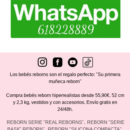
Los bebés reborns son el regalo perfecto: "Su primera
muñeca reborn"
Compra bebés reborn hiperrealistas desde 55,90€. 52 cm
y 2,3 kg, vestidos y con accesorios. Envío gratis en
24/48h.
REBORN SERIE "REAL REBORNS"
REBORN "SERIE
BASIC REBORN"
REBORN "SILICONA COMPACTA"