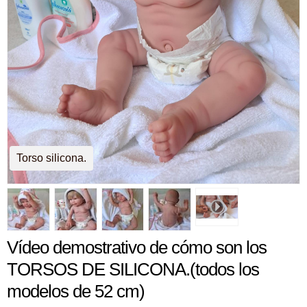
Torso silicona.
Vídeo demostrativo de cómo son los
TORSOS DE SILICONA.(todos los
modelos de 52 cm)