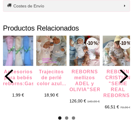
Costes de Envío
Productos Relacionados
-10 %
-10 %
Accesorios
Trajecitos
REBORNS
REBORN
para bebés
de perlé
mellizos
CRISTIAN
reborns:Gasita...
color azul...
ADEL y
"SERIE
OLIVIA"SERIE...
REAL
1,99 €
18,90 €
REBORNS"
126,00 €
140,00 €
66,51 €
73,90 €