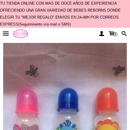
TU TIENDA ONLINE CON MAS DE DOCE AÑOS DE EXPERIENCIA
OFRECIENDO UNA GRAN VARIEDAD DE BEBES REBORNS DONDE
ELEGIR TU "MEJOR REGALO".ENVIOS EN 24-48H POR CORREOS
EXPRESS(Seguiminento vía mail o SMS)
0