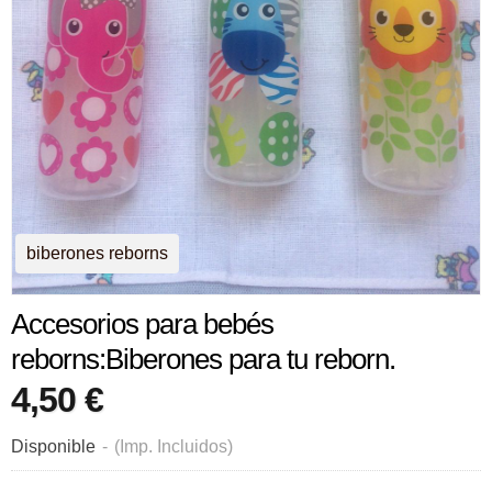
biberones reborns
Accesorios para bebés
reborns:Biberones para tu reborn.
4,50 €
Disponible
-
(Imp. Incluidos)