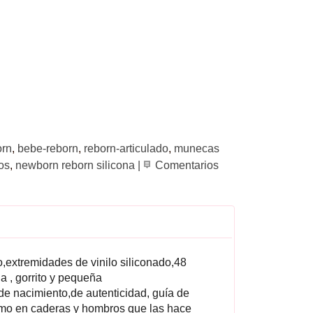
orn
bebe-reborn
reborn-articulado
munecas
os
newborn reborn silicona
|
Comentarios
o,extremidades de vinilo siliconado,48
a , gorrito y pequeña
 de nacimiento,de autenticidad, guía de
o en caderas y hombros que las hace