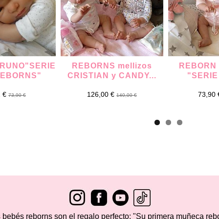
RUNO"SERIE
REBORNS mellizos
REBORN
REBORNS"
CRISTIAN y CANDY...
"SERIE
2 €
126,00 €
73,90
73,90 €
140,00 €
 bebés reborns son el regalo perfecto: "Su primera muñeca reb