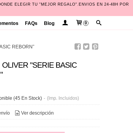
ONDE ELEGIR TU "MEJOR REGALO".ENVIOS EN 24-48H POR
ementos
FAQs
Blog
0
BASIC REBORN"
OLIVER "SERIE BASIC
"
onible
(45 En Stock)
-
(Imp. Incluidos)
envío
Ver descripción