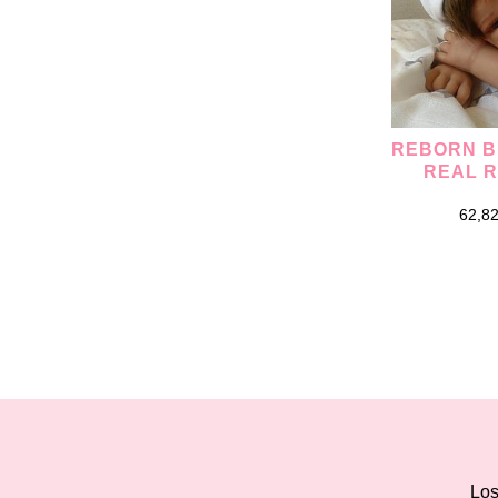
REBORN B
REAL 
62,8
Los