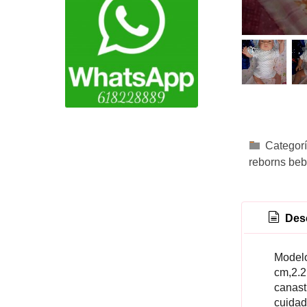
Categor
reborns beb
Desc
Modelo
cm,2.2
canast
cuidad