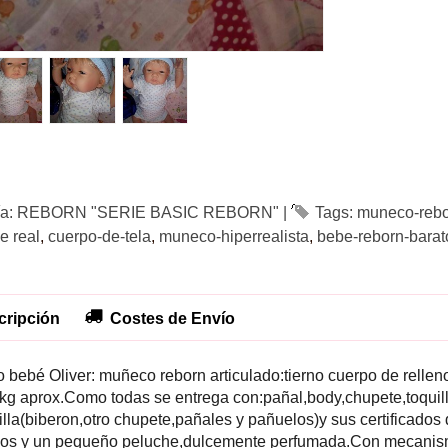
ía:
REBORN "SERIE BASIC REBORN"
|
Tags:
muneco-reb
e real
cuerpo-de-tela
muneco-hiperrealista
bebe-reborn-barat
ripción
Costes de Envío
 bebé Oliver: muñeco reborn articulado:tierno cuerpo de rellen
kg aprox.Como todas se entrega con:pañal,body,chupete,toquill
illa(biberon,otro chupete,pañales y pañuelos)y sus certificados
os y un pequeño peluche,dulcemente perfumada.Con mecanism