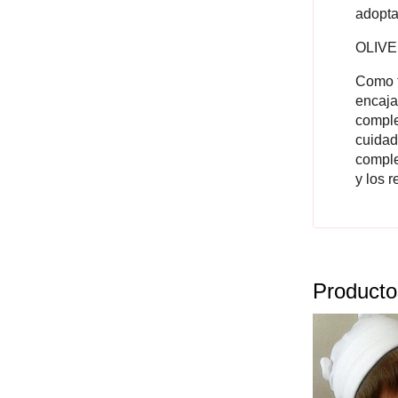
adopta
OLIVER
Como t
encaja 
comple
cuidad
comple
y los 
Producto