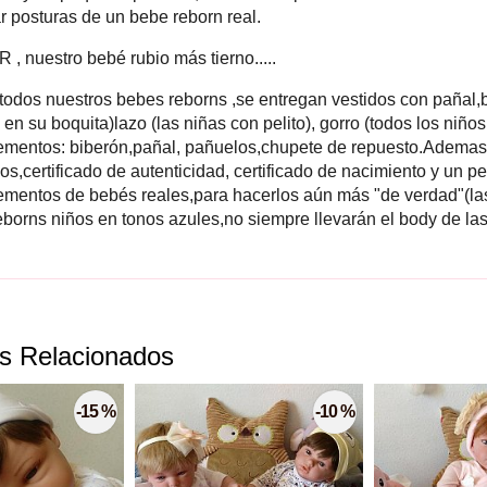
r posturas de un bebe reborn real.
 , nuestro bebé rubio más tierno.....
odos nuestros bebes reborns ,se entregan vestidos con pañal,b
en su boquita)lazo (las niñas con pelito), gorro (todos los niños 
mentos: biberón,pañal, pañuelos,chupete de repuesto.Adema
os,certificado de autenticidad, certificado de nacimiento y un 
mentos de bebés reales,para hacerlos aún más "de verdad"(las
reborns niños en tonos azules,no siempre llevarán el body de las
s Relacionados
-15 %
-10 %