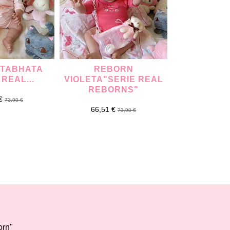
 TABHATA
REBORN
REBORN
 REAL...
VIOLETA"SERIE REAL
"SERIE
REBORNS"
REBO
 €
73,90 €
66,51 €
75,05 
73,90 €
orn"