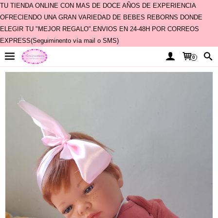
TU TIENDA ONLINE CON MAS DE DOCE AÑOS DE EXPERIENCIA
OFRECIENDO UNA GRAN VARIEDAD DE BEBES REBORNS DONDE
ELEGIR TU "MEJOR REGALO".ENVIOS EN 24-48H POR CORREOS
EXPRESS(Seguiminento vía mail o SMS)
0