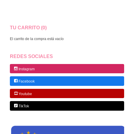
TU CARRITO (0)
El carrito de la compra está vacío
REDES SOCIALES
Instagram
Facebook
Youtube
TikTok