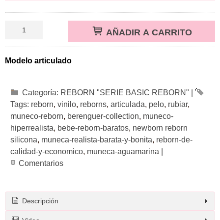
AÑADIR A CARRITO
Modelo articulado
Categoría:
REBORN "SERIE BASIC REBORN"
|
Tags:
reborn
vinilo
reborns
articulada
pelo
rubiar
muneco-reborn
berenguer-collection
muneco-
hiperrealista
bebe-reborn-baratos
newborn reborn
silicona
muneca-realista-barata-y-bonita
reborn-de-
calidad-y-economico
muneca-aguamarina
|
Comentarios
Descripción