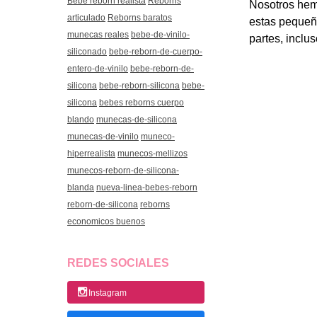
Bebe reborn realista
Reborns
Nosotros hem
articulado
Reborns baratos
estas pequeñ
munecas reales
bebe-de-vinilo-
partes, inclu
siliconado
bebe-reborn-de-cuerpo-
entero-de-vinilo
bebe-reborn-de-
silicona
bebe-reborn-silicona
bebe-
silicona
bebes reborns cuerpo
blando
munecas-de-silicona
munecas-de-vinilo
muneco-
hiperrealista
munecos-mellizos
munecos-reborn-de-silicona-
blanda
nueva-linea-bebes-reborn
reborn-de-silicona
reborns
economicos buenos
REDES SOCIALES
Instagram