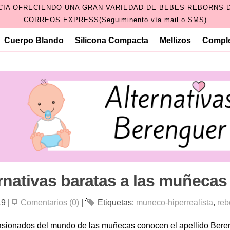
CIA OFRECIENDO UNA GRAN VARIEDAD DE BEBES REBORNS D
CORREOS EXPRESS(Seguiminento vía mail o SMS)
Cuerpo Blando
Silicona Compacta
Mellizos
Compl
rnativas baratas a las muñecas 
19
|
Comentarios (0)
|
Etiquetas:
muneco-hiperrealista
,
reb
asionados del mundo de las muñecas conocen el apellido Ber