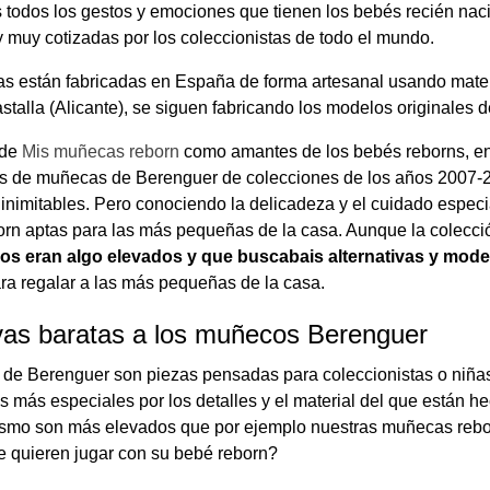
s todos los gestos y emociones que tienen los bebés recién nac
y muy cotizadas por los coleccionistas de todo el mundo.
 están fabricadas en España de forma artesanal usando materia
astalla (Alicante), se siguen fabricando los modelos originales 
sde
Mis muñecas reborn
como amantes de los bebés reborns, en 
s de muñecas de Berenguer de colecciones de los años 2007-
 inimitables. Pero conociendo la delicadeza y el cuidado espec
rn aptas para las más pequeñas de la casa. Aunque la colecció
ios eran algo elevados y que buscabais alternativas y mode
ra regalar a las más pequeñas de la casa.
ivas baratas a los muñecos Berenguer
de Berenguer son piezas pensadas para coleccionistas o niña
 más especiales por los detalles y el material del que están h
ismo son más elevados que por ejemplo nuestras muñecas rebo
 quieren jugar con su bebé reborn?