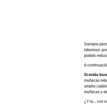
Siempre pens
laborioso, po
podido reduci
A continuaci
Si estás bus
muñecas rebo
amplio catálo
muñecas y de
¿Y tu... con 