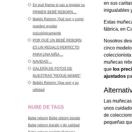
en sus carita
En què fijarse si vas a regalar su
inigualables 
PRIMER BEBÈ REBORN....
Bebés Reborn: Qué son y como
Estas muñecas
pueden ayudar
fábrica, en C
psicológicamente
POR QUÉ UN BEBÉ REBORN
Nosotros de
ES UN REGALO PERFECTO
cinco modelo
PARA UNA NIÑA....
coleccionista
NAVIDAD ...
muñecas rebo
GALERÍA DE FOTOS DE
que
los prec
NUESTRAS "PEQUE-MAMIS"
ajustados
pa
Bebés Reborn: Que son y su
Alternat
utilidad
Las muñecas 
NUBE DE TAGS
unos cuidados
de coleccion
Bebe reborn
Bebe reborn barato
pequeñas que
Bebe reborn barato y de calidad