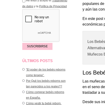
He leído y acepto el
Tratamiento
populares de
de datos
y la
Política de Privacidad
y aún las con
En este post 
económicas p
Los Bebés 
Alternativ
Muñecos B
ÚLTIMOS POSTS
"El poder de los bebés reborns
Los Bebé
como terapia".
Por Qué los bebés reborns son
Las muñecas 
tan parecidos a los reales??
en el seno de
Cómo comprar bebés reborns
trasladar a s
en España.
Desde sus ini
Cómo vestir tu bebé reborn.