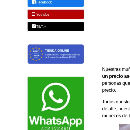
Facebook
Youtube
TikTok
Nuestras muñ
un precio as
personas que
precio.
Todos nuestr
detalle, nues
muñecos de
l