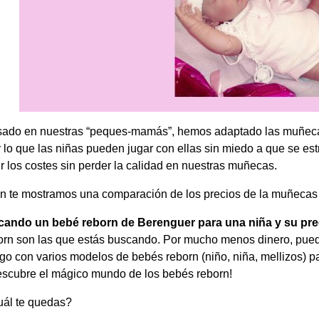
ado en nuestras “peques-mamás”, hemos adaptado las muñecas
r lo que las niñas pueden jugar con ellas sin miedo a que se es
r los costes sin perder la calidad en nuestras muñecas.
ón te mostramos una comparación de los precios de la muñecas
cando un bebé reborn de Berenguer para una niña y su pre
rn son las que estás buscando. Por mucho menos dinero, puede
go con varios modelos de bebés reborn (niño, niña, mellizos) pa
scubre el mágico mundo de los bebés reborn!
cuál te quedas?