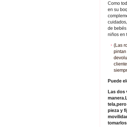
Como todo
en su boqu
compleme
cuidados,
de bebés 
niños en 
(Las r
pintan
devolu
client
siempr
Puede el
Las dos 
manera.L
tela,per
pieza y 
movilida
tomarlos 