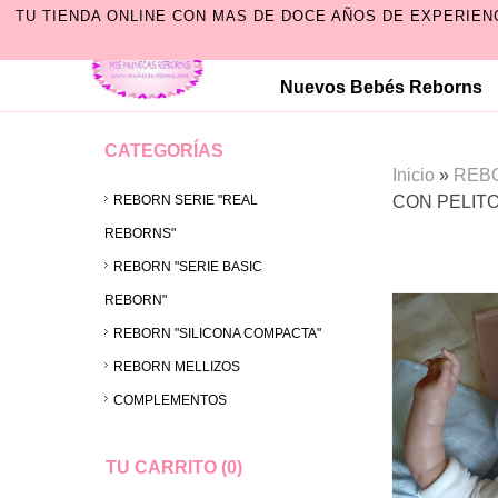
TU TIENDA ONLINE CON MAS DE DOCE AÑOS DE EXPERIEN
Nuevos Bebés Reborns
CATEGORÍAS
Inicio
»
REB
REBORN SERIE "REAL
CON PELITO
REBORNS"
REBORN "SERIE BASIC
REBORN"
REBORN "SILICONA COMPACTA"
REBORN MELLIZOS
COMPLEMENTOS
TU CARRITO (0)