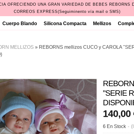
CIA OFRECIENDO UNA GRAN VARIEDAD DE BEBES REBORNS D
CORREOS EXPRESS(Seguiminento vía mail o SMS)
Cuerpo Blando
Silicona Compacta
Mellizos
Compl
ORN MELLIZOS
»
REBORNS mellizos CUCO y CAROLA "SE
)
REBORNS
"SERIE 
DISPONI
140,00 
6 En Stock
-
(