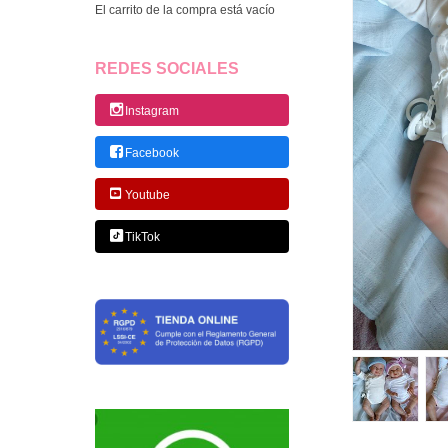
El carrito de la compra está vacío
REDES SOCIALES
Instagram
Facebook
Youtube
TikTok