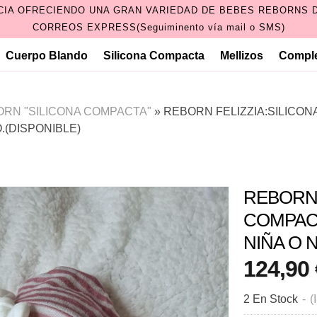
CIA OFRECIENDO UNA GRAN VARIEDAD DE BEBES REBORNS D
CORREOS EXPRESS(Seguiminento vía mail o SMS)
Cuerpo Blando
Silicona Compacta
Mellizos
Compl
RN "SILICONA COMPACTA"
»
REBORN FELIZZIA:SILICO
O.(DISPONIBLE)
REBORN 
COMPAC
NIÑA O 
124,90 
2 En Stock
-
(