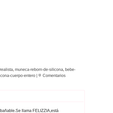
ealista
muneca-reborn-de-silicona
bebe-
icona-cuerpo-entero
|
Comentarios
 bañable.Se llama FELIZZIA,está