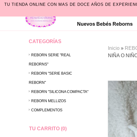
TU TIENDA ONLINE CON MAS DE DOCE AÑOS DE EXPERIEN
Nuevos Bebés Reborns
CATEGORÍAS
Inicio
»
REBO
REBORN SERIE "REAL
NIÑA O NIÑ
REBORNS"
REBORN "SERIE BASIC
REBORN"
REBORN "SILICONA COMPACTA"
REBORN MELLIZOS
COMPLEMENTOS
TU CARRITO (0)