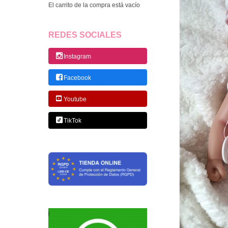
El carrito de la compra está vacío
REDES SOCIALES
Instagram
Facebook
Youtube
TikTok