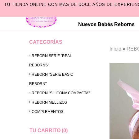
TU TIENDA ONLINE CON MAS DE DOCE AÑOS DE EXPERIEN
Nuevos Bebés Reborns
CATEGORÍAS
Inicio
»
REBO
REBORN SERIE "REAL
REBORNS"
REBORN "SERIE BASIC
REBORN"
REBORN "SILICONA COMPACTA"
REBORN MELLIZOS
COMPLEMENTOS
TU CARRITO (0)