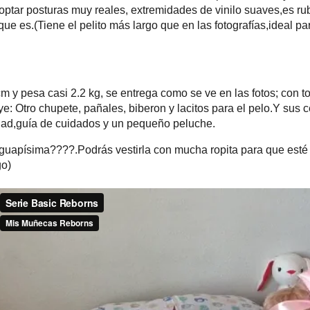
ptar posturas muy reales, extremidades de vinilo suaves,es ru
que es.(Tiene el pelito más largo que en las fotografías,ideal par
m y pesa casi 2.2 kg, se entrega como se ve en las fotos; con t
ye: Otro chupete, pañales, biberon y lacitos para el pelo.Y sus 
dad,guía de cuidados y un pequeño peluche.
guapísima????.Podrás vestirla con mucha ropita para que esté
go)