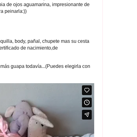
bia de ojos aguamarina, impresionante de
a peinarla:))
oquilla, body, pañal, chupete mas su cesta
certificado de nacimiento,de
 más guapa todavía...(Puedes elegirla con