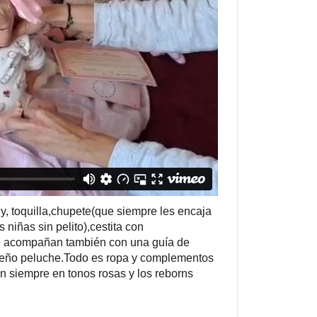
, toquilla,chupete(que siempre les encaja
s niñas sin pelito),cestita con
e acompañan también con una guía de
equeño peluche.Todo es ropa y complementos
n siempre en tonos rosas y los reborns