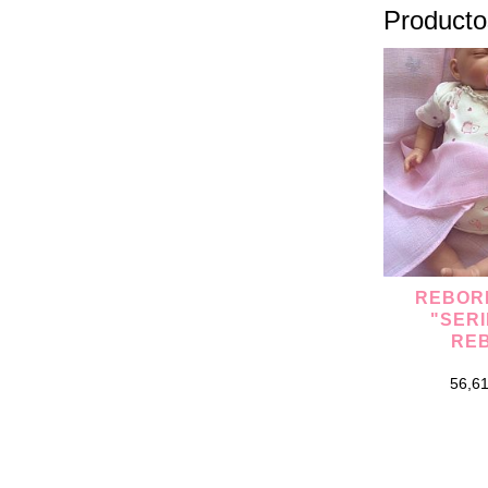
Producto
REBOR
"SERI
RE
56,6