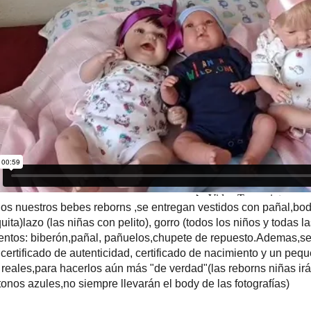
s nuestros bebes reborns ,se entregan vestidos con pañal,body
ita)lazo (las niñas con pelito), gorro (todos los niños y todas la
ntos: biberón,pañal, pañuelos,chupete de repuesto.Ademas,s
certificado de autenticidad, certificado de nacimiento y un p
reales,para hacerlos aún más "de verdad"(las reborns niñas irá
tonos azules,no siempre llevarán el body de las fotografías)