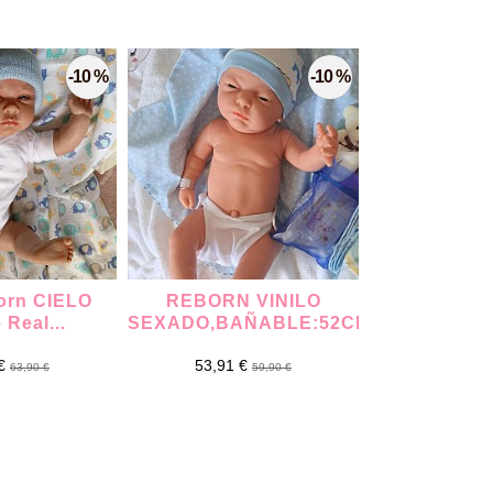
-10 %
-10 %
orn CIELO
REBORN VINILO
REBORN 
 Real...
SEXADO,BAÑABLE:52CM.
"SERIE
REBO
 €
53,91 €
63,90 €
59,90 €
59,76 