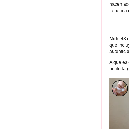
hacen ado
lo bonita 
Mide 48 c
que inclu
autentici
A que es 
pelito lar