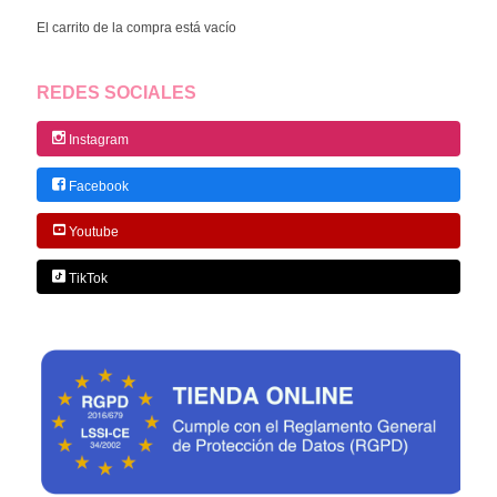
El carrito de la compra está vacío
REDES SOCIALES
Instagram
Facebook
Youtube
TikTok