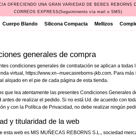
CIA OFRECIENDO UNA GRAN VARIEDAD DE BEBES REBORNS D
CORREOS EXPRESS(Seguiminento vía mail o SMS)
Cuerpo Blando
Silicona Compacta
Mellizos
Compl
ciones generales de compra
ntes condiciones generales de contratación se aplican a todas 
enda virtual, https://www.xn--muecasreborns-jkb.com. Para más 
l alojado en el pie de cada página de esta tienda.
s que lea atentamente las presentes Condiciones Generales de 
d antes de realizar el pedido. Si no está Ud. de acuerdo con t
ón y con la Política de Privacidad, no debe realizar ningún ped
ad y titularidad de la web
r de esta web es MIS MUÑECAS REBORNS S.L., sociedad mercanti