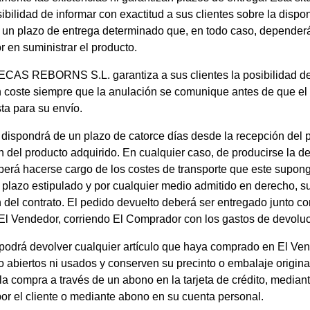
sibilidad de informar con exactitud a sus clientes sobre la disp
 un plazo de entrega determinado que, en todo caso, dependerá 
or en suministrar el producto.
AS REBORNS S.L. garantiza a sus clientes la posibilidad de
n coste siempre que la anulación se comunique antes de que el 
sta para su envío.
 dispondrá de un plazo de catorce días desde la recepción del pe
 del producto adquirido. En cualquier caso, de producirse la d
eberá hacerse cargo de los costes de transporte que este supon
 plazo estipulado y por cualquier medio admitido en derecho, su
 del contrato. El pedido devuelto deberá ser entregado junto co
 El Vendedor, corriendo El Comprador con los gastos de devoluc
e podrá devolver cualquier artículo que haya comprado en El Ve
 abiertos ni usados y conserven su precinto o embalaje origina
la compra a través de un abono en la tarjeta de crédito, median
or el cliente o mediante abono en su cuenta personal.