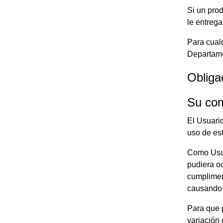
Si un prod
le entrega
Para cualq
Departame
Obliga
Su com
El Usuari
uso de es
Como Usuar
pudiera o
cumpliment
causando 
Para que 
variación 