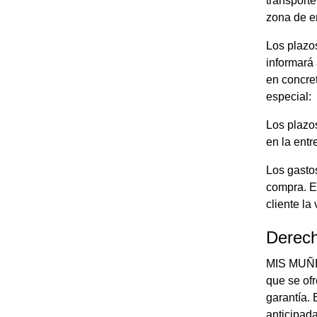
transporte
zona de e
Los plazos
informará 
en concre
especial:
Los plazos
en la entr
Los gasto
compra. E
cliente la
Derech
MIS MUÑEC
que se of
garantía. 
anticipad