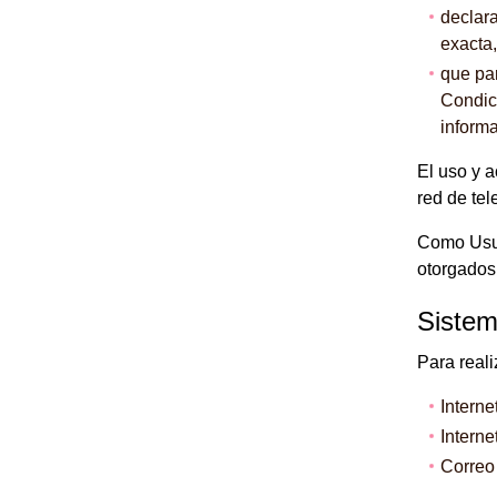
declara
exacta,
que par
Condici
inform
El uso y a
red de te
Como Usua
otorgado
Sistem
Para reali
Interne
Interne
Correo