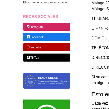
El carrito de la compra está vacío
Málaga 202
Málaga, S
REDES SOCIALES
TITULAR
Instagram
CIF / NIF
Facebook
DOMICILI
TELÉFON
Youtube
DIRECCI
TikTok
DIRECCIÓ
Si su con
en alguno 
Esto e
Cada vez q