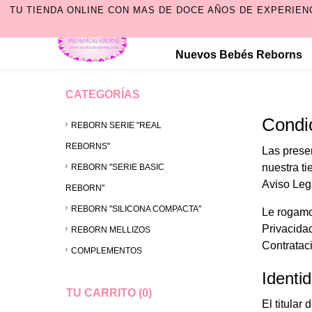
TU TIENDA ONLINE CON MAS DE DOCE AÑOS DE EXPERIEN
Nuevos Bebés Reborns
CATEGORÍAS
Condi
REBORN SERIE "REAL
REBORNS"
Las prese
nuestra ti
REBORN "SERIE BASIC
Aviso Lega
REBORN"
REBORN "SILICONA COMPACTA"
Le rogamo
Privacida
REBORN MELLIZOS
Contrataci
COMPLEMENTOS
Identid
TU CARRITO (0)
El titula