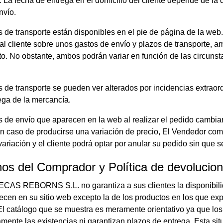
. La fecha de entrega en el domicilio del cliente depende de la 
nvío.
 de transporte están disponibles en el pie de página de la web.
al cliente sobre unos gastos de envío y plazos de transporte, a
to. No obstante, ambos podrán variar en función de las circuns
 de transporte se pueden ver alterados por incidencias extraordin
ega de la mercancía.
s de envío que aparecen en la web al realizar el pedido cambia
n caso de producirse una variación de precio, El Vendedor comu
 variación y el cliente podrá optar por anular su pedido sin que 
os del Comprador y Política de devolucio
AS REBORNS S.L. no garantiza a sus clientes la disponibilida
recen en su sitio web excepto la de los productos en los que e
El catálogo que se muestra es meramente orientativo ya que los
amente las existencias ni garantizan plazos de entrega. Es