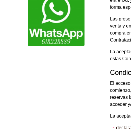
entre Ud.
forma esp
Las presen
venta y e
compra en
Contrataci
La acepta
estas Con
Condic
El acceso,
comienzo,
reservas 
acceder y/
La acepta
declara