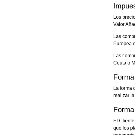
Impues
Los preci
Valor Añad
Las compr
Europea e
Las compr
Ceuta o Me
Forma
La forma 
realizar l
Forma,
El Cliente
que los pl