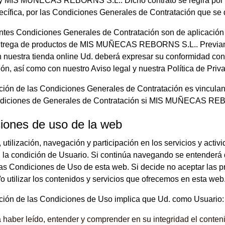
 y MIS MUÑECAS REBORNS S.L.. Dicho contrato se regirá por l
ecífica, por las Condiciones Generales de Contratación que se d
tes Condiciones Generales de Contratación son de aplicación a 
ntrega de productos de MIS MUÑECAS REBORNS S.L.. Previame
 nuestra tienda online Ud. deberá expresar su conformidad co
ón, así como con nuestro Aviso legal y nuestra Política de Priv
ción de las Condiciones Generales de Contratación es vinculan
diciones de Generales de Contratación si MIS MUÑECAS REBOR
iones de uso de la web
 utilización, navegación y participación en los servicios y activ
 la condición de Usuario. Si continúa navegando se entenderá 
las Condiciones de Uso de esta web. Si decide no aceptar las 
o utilizar los contenidos y servicios que ofrecemos en esta web
ción de las Condiciones de Uso implica que Ud. como Usuario:
 haber leído, entender y comprender en su integridad el conten