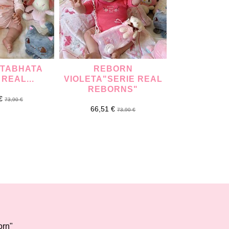
 TABHATA
REBORN
REBORN
 REAL...
VIOLETA"SERIE REAL
"SERIE
REBORNS"
REBO
 €
73,90 €
66,51 €
75,05 
73,90 €
orn"