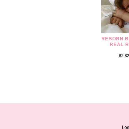
REBORN B
REAL 
62,8
Los