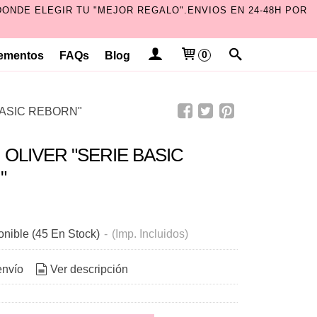
ONDE ELEGIR TU "MEJOR REGALO".ENVIOS EN 24-48H POR
ementos
FAQs
Blog
0
BASIC REBORN"
OLIVER "SERIE BASIC
"
onible
(45 En Stock)
-
(Imp. Incluidos)
envío
Ver descripción