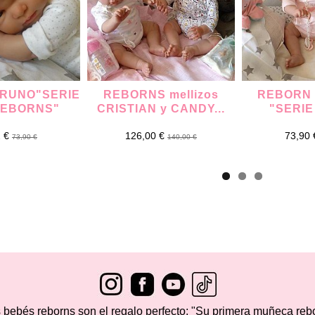
RUNO"SERIE
REBORNS mellizos
REBORN
REBORNS"
CRISTIAN y CANDY...
"SERIE
2 €
126,00 €
73,90
73,90 €
140,00 €
 bebés reborns son el regalo perfecto: "Su primera muñeca reb