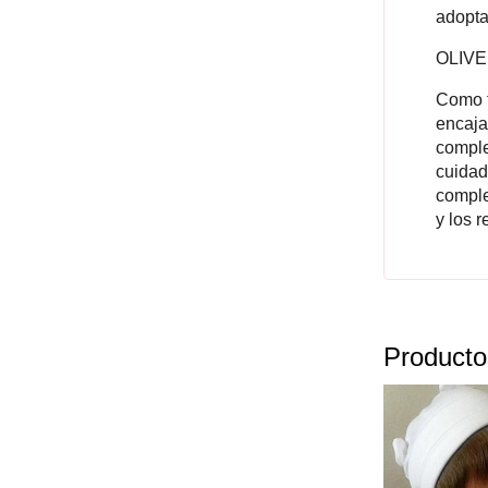
adopta
OLIVER
Como t
encaja 
comple
cuidad
comple
y los 
Producto