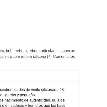
orn
bebe-reborn
reborn-articulado
munecas
os
newborn reborn silicona
|
Comentarios
o,extremidades de vinilo siliconado,48
a , gorrito y pequeña
 de nacimiento,de autenticidad, guía de
o en caderas y hombros que las hace