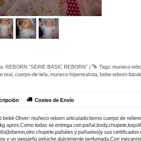
ía:
REBORN "SERIE BASIC REBORN"
|
Tags:
muneco-reb
e real
cuerpo-de-tela
muneco-hiperrealista
bebe-reborn-barat
ripción
Costes de Envío
 bebé Oliver: muñeco reborn articulado:tierno cuerpo de rellen
kg aprox.Como todas se entrega con:pañal,body,chupete,toquill
illa(biberon,otro chupete,pañales y pañuelos)y sus certificados
os y un pequeño peluche,dulcemente perfumada.Con mecanism