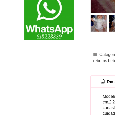
Categor
reborns beb
Desc
Modelo
cm,2.2
canast
cuidad