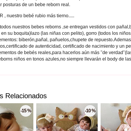
r posturas de un bebe reborn real.
 , nuestro bebé rubio más tierno.....
odos nuestros bebes reborns ,se entregan vestidos con pañal,b
en su boquita)lazo (las niñas con pelito), gorro (todos los niños 
mentos: biberón,pañal, pañuelos,chupete de repuesto.Adema
os,certificado de autenticidad, certificado de nacimiento y un 
mentos de bebés reales,para hacerlos aún más "de verdad"(las
reborns niños en tonos azules,no siempre llevarán el body de las
s Relacionados
-15 %
-10 %