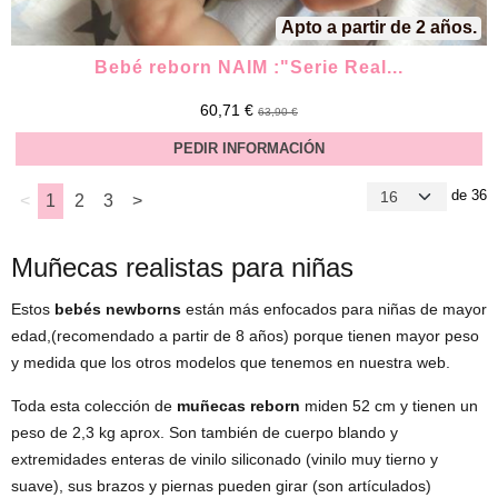
Apto a partir de 2 años.
Bebé reborn NAIM :"Serie Real...
60,71 €
63,90 €
PEDIR INFORMACIÓN
de 36
<
1
2
3
>
Muñecas realistas para niñas
Estos
bebés newborns
están más enfocados para niñas de mayor
edad,(recomendado a partir de 8 años) porque tienen mayor peso
y medida que los otros modelos que tenemos en nuestra web.
Toda esta colección de
muñecas reborn
miden 52 cm y tienen un
peso de 2,3 kg aprox. Son también de cuerpo blando y
extremidades enteras de vinilo siliconado (vinilo muy tierno y
suave), sus brazos y piernas pueden girar (son artículados)