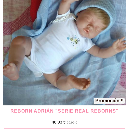
Promoción !!
REBORN ADRIÁN "SERIE REAL REBORNS"
48,93 €
69,90 €