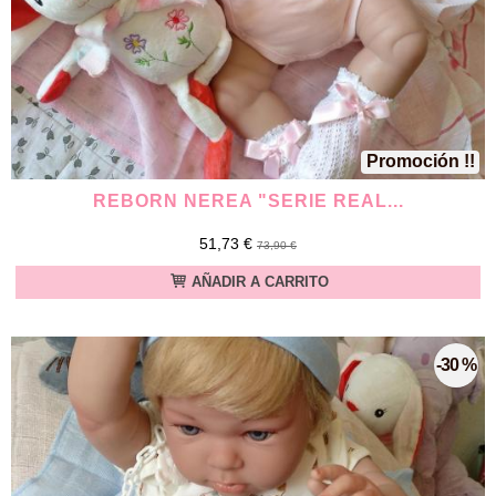
Promoción !!
REBORN NEREA "SERIE REAL...
51,73 €
73,90 €
AÑADIR A CARRITO
-30 %