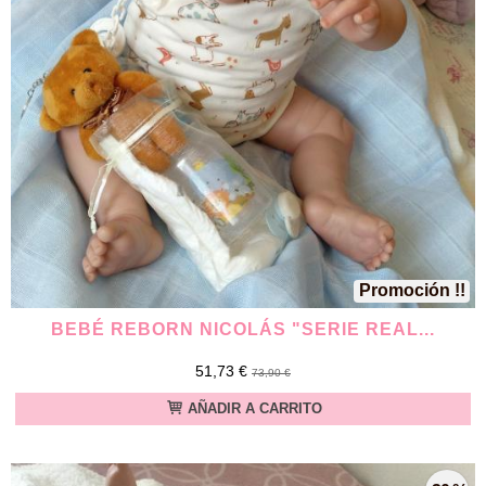
Promoción !!
BEBÉ REBORN NICOLÁS "SERIE REAL...
51,73 €
73,90 €
AÑADIR A CARRITO