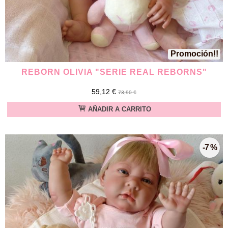
Promoción!!
REBORN OLIVIA "SERIE REAL REBORNS"
59,12 €
73,90 €
AÑADIR A CARRITO
-7 %