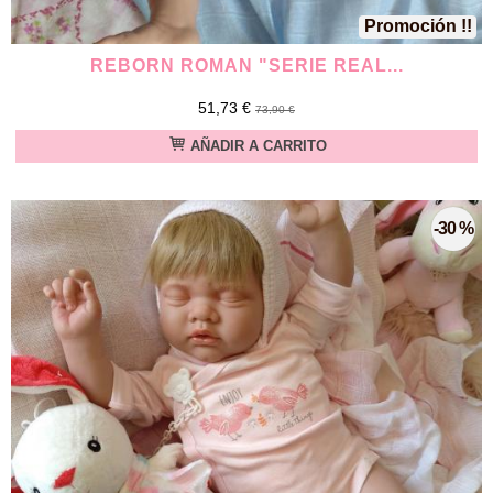
Promoción !!
REBORN ROMAN "SERIE REAL...
51,73 €
73,90 €
AÑADIR A CARRITO
-30 %