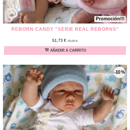
Promoción!!!
REBORN CANDY "SERIE REAL REBORNS"
51,73 €
73,90 €
AÑADIR A CARRITO
-10 %