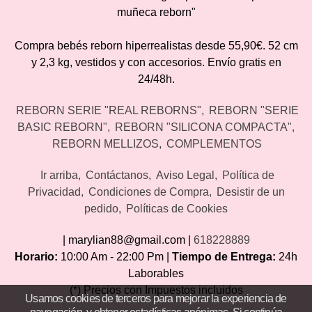
muñeca reborn"
Compra bebés reborn hiperrealistas desde 55,90€. 52 cm
y 2,3 kg, vestidos y con accesorios. Envío gratis en
24/48h.
REBORN SERIE "REAL REBORNS"
REBORN "SERIE
BASIC REBORN"
REBORN "SILICONA COMPACTA"
REBORN MELLIZOS
COMPLEMENTOS
Ir arriba
Contáctanos
Aviso Legal
Política de
Privacidad
Condiciones de Compra
Desistir de un
pedido
Políticas de Cookies
| marylian88@gmail.com |
618228889
Horario:
10:00 Am - 22:00 Pm |
Tiempo de Entrega:
24h
Laborables
(*) Precios con Impuestos incluidos
Usamos cookies de terceros para mejorar la experiencia de