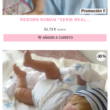
Promoción !!
REBORN ROMAN "SERIE REAL...
51,73 €
73,90 €
AÑADIR A CARRITO
-30 %