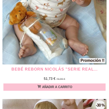
Promoción !!
BEBÉ REBORN NICOLÁS "SERIE REAL...
51,73 €
73,90 €
AÑADIR A CARRITO
-30 %