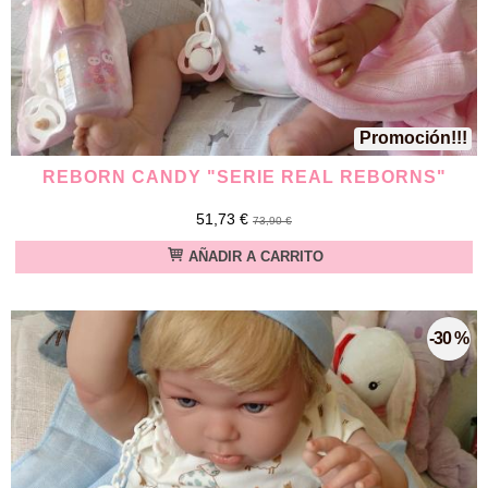
Promoción!!!
REBORN CANDY "SERIE REAL REBORNS"
51,73 €
73,90 €
AÑADIR A CARRITO
-30 %