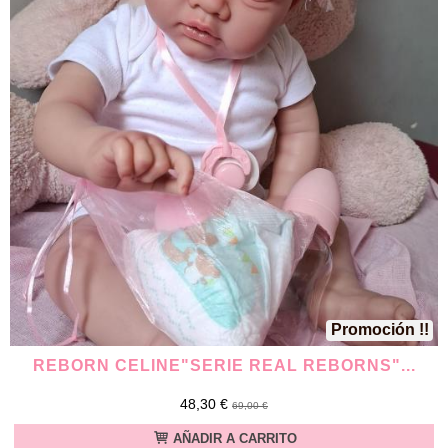
Promoción !!
REBORN CELINE"SERIE REAL REBORNS"...
48,30 €
69,00 €
AÑADIR A CARRITO