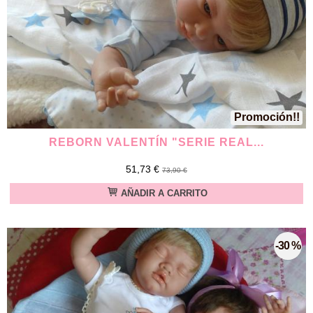
Promoción!!
REBORN VALENTÍN "SERIE REAL...
51,73 €
73,90 €
AÑADIR A CARRITO
-30 %