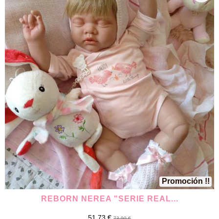
Promoción !!
REBORN NEREA "SERIE REAL...
51,73 €
73,90 €