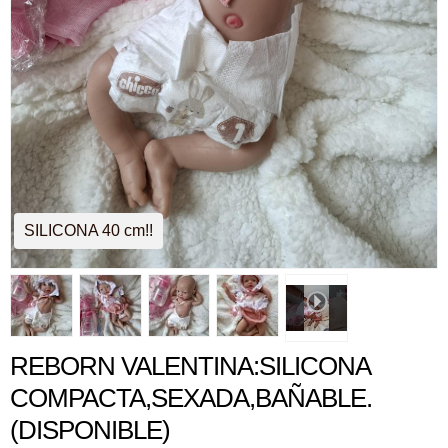
SILICONA 40 cm!!
REBORN VALENTINA:SILICONA
COMPACTA,SEXADA,BAÑABLE.
(DISPONIBLE)