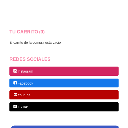
TU CARRITO (0)
El carrito de la compra está vacío
REDES SOCIALES
Instagram
Facebook
Youtube
TikTok