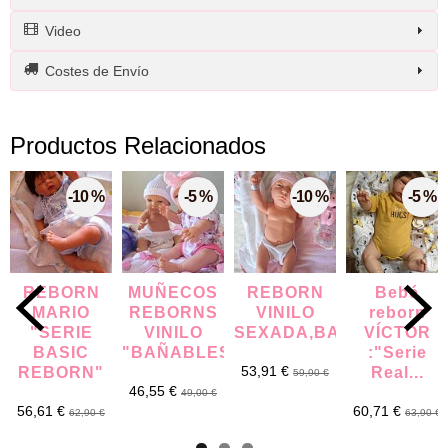
Video
Costes de Envío
Productos Relacionados
-10 %
-5 %
-10 %
-5 %
REBORN
MUÑECOS
REBORN
Bebé
MARIO
REBORNS
VINILO
reborn
"SERIE
VINILO
SEXADA,BAÑABLE:52C
VÍCTOR
BASIC
"BAÑABLES"...
:"Serie
53,91 €
REBORN"
Real...
59,90 €
46,55 €
49,00 €
56,61 €
60,71 €
62,90 €
63,90 €