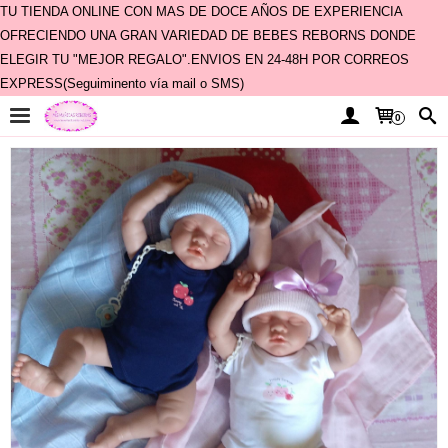
TU TIENDA ONLINE CON MAS DE DOCE AÑOS DE EXPERIENCIA
OFRECIENDO UNA GRAN VARIEDAD DE BEBES REBORNS DONDE
ELEGIR TU "MEJOR REGALO".ENVIOS EN 24-48H POR CORREOS
EXPRESS(Seguiminento vía mail o SMS)
0