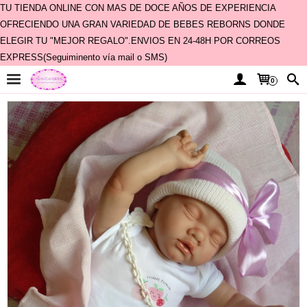
TU TIENDA ONLINE CON MAS DE DOCE AÑOS DE EXPERIENCIA
OFRECIENDO UNA GRAN VARIEDAD DE BEBES REBORNS DONDE
ELEGIR TU "MEJOR REGALO".ENVIOS EN 24-48H POR CORREOS
EXPRESS(Seguiminento vía mail o SMS)
0