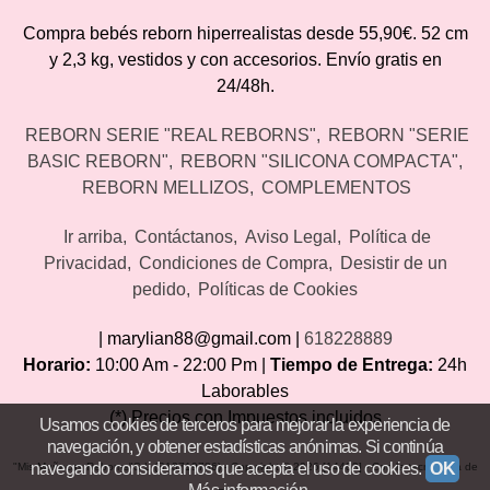
Compra bebés reborn hiperrealistas desde 55,90€. 52 cm
y 2,3 kg, vestidos y con accesorios. Envío gratis en
24/48h.
REBORN SERIE "REAL REBORNS"
REBORN "SERIE
BASIC REBORN"
REBORN "SILICONA COMPACTA"
REBORN MELLIZOS
COMPLEMENTOS
Ir arriba
Contáctanos
Aviso Legal
Política de
Privacidad
Condiciones de Compra
Desistir de un
pedido
Políticas de Cookies
| marylian88@gmail.com |
618228889
Horario:
10:00 Am - 22:00 Pm |
Tiempo de Entrega:
24h
Laborables
(*) Precios con Impuestos incluidos
Usamos cookies de terceros para mejorar la experiencia de
navegación, y obtener estadísticas anónimas. Si continúa
navegando consideramos que acepta el uso de cookies.
OK
"Mis Muñecas Reborns"S.L.(B13719786)
- Copyright © 2026 [14483] - Con la tecnología de