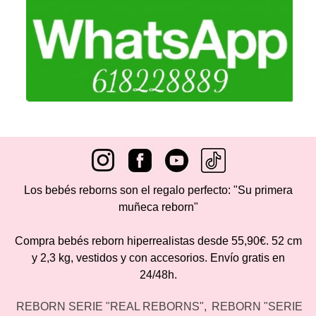
Los bebés reborns son el regalo perfecto: "Su primera
muñeca reborn"
Compra bebés reborn hiperrealistas desde 55,90€. 52 cm
y 2,3 kg, vestidos y con accesorios. Envío gratis en
24/48h.
REBORN SERIE "REAL REBORNS"
REBORN "SERIE