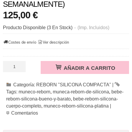
SEMANALMENTE)
125,00 €
Producto Disponible
(3 En Stock)
-
(Imp. Incluidos)
Costes de envío
Ver descripción
AÑADIR A CARRITO
Categoría:
REBORN "SILICONA COMPACTA"
|
Tags:
muneco-reborn
muneca-reborn-de-silicona
bebe-
reborn-silicona-bueno-y-barato
bebe-reborn-silicona-
cuerpo-completo
muneco-reborn-silicona-platina
|
Comentarios