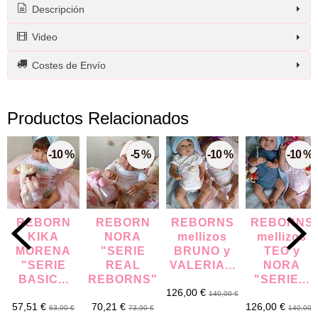
Descripción
Video
Costes de Envío
Productos Relacionados
-10 %
-5 %
-10 %
-10 %
REBORN
REBORN
REBORNS
REBORNS
KIKA
NORA
mellizos
mellizos
MORENA
"SERIE
BRUNO y
TEO y
"SERIE
REAL
VALERIA...
NORA
BASIC...
REBORNS"
"SERIE...
126,00 €
140,00 €
57,51 €
70,21 €
126,00 €
63,90 €
73,90 €
140,00 €