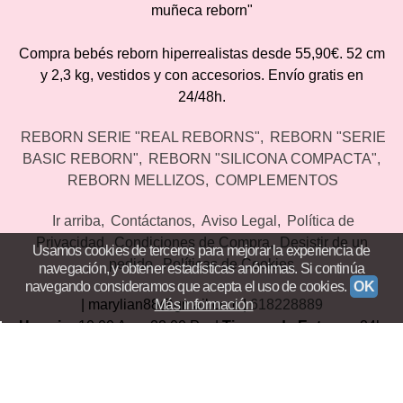
muñeca reborn"
Compra bebés reborn hiperrealistas desde 55,90€. 52 cm
y 2,3 kg, vestidos y con accesorios. Envío gratis en
24/48h.
REBORN SERIE "REAL REBORNS"
REBORN "SERIE
BASIC REBORN"
REBORN "SILICONA COMPACTA"
REBORN MELLIZOS
COMPLEMENTOS
Ir arriba
Contáctanos
Aviso Legal
Política de
Privacidad
Condiciones de Compra
Desistir de un
Usamos cookies de terceros para mejorar la experiencia de
pedido
Políticas de Cookies
navegación, y obtener estadísticas anónimas. Si continúa
navegando consideramos que acepta el uso de cookies.
OK
| marylian88@gmail.com |
618228889
Más información
Horario:
10:00 Am - 22:00 Pm |
Tiempo de Entrega:
24h
Laborables
(*) Precios con Impuestos incluidos