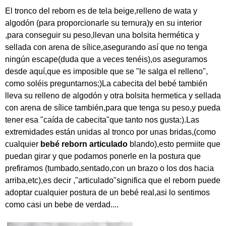
El tronco del reborn es de tela beige,relleno de wata y
algodón (para proporcionarle su ternura)y en su interior
,para conseguir su peso,llevan una bolsita hermética y
sellada con arena de sílice,asegurando así que no tenga
ningún escape(duda que a veces tenéis),os aseguramos
desde aquí,que es imposible que se "le salga el relleno",
como soléis preguntarnos;)La cabecita del bebé también
lleva su relleno de algodón y otra bolsita hermetica y sellada
con arena de sílice también,para que tenga su peso,y pueda
tener esa "caída de cabecita"que tanto nos gusta:).Las
extremidades están unidas al tronco por unas bridas,(como
cualquier
bebé reborn articulado
blando),esto permiite que
puedan girar y que podamos ponerle en la postura que
prefiramos (tumbado,sentado,con un brazo o los dos hacia
arriba,etc),es decir ,"articulado"significa que el reborn puede
adoptar cualquier postura de un bebé real,asi lo sentimos
como casi un bebe de verdad....