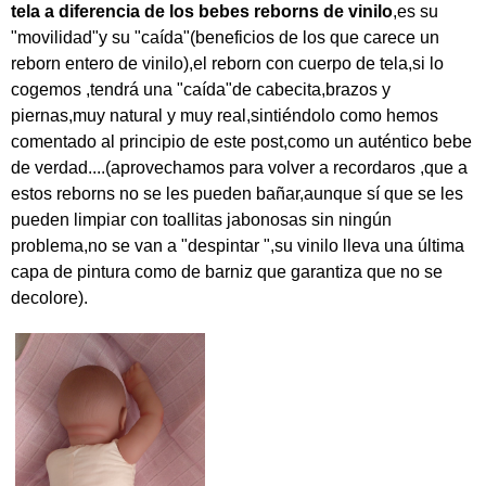
tela a diferencia de los bebes reborns de vinilo
,es su
"movilidad"y su "caída"(beneficios de los que carece un
reborn entero de vinilo),el reborn con cuerpo de tela,si lo
cogemos ,tendrá una "caída"de cabecita,brazos y
piernas,muy natural y muy real,sintiéndolo como hemos
comentado al principio de este post,como un auténtico bebe
de verdad....(aprovechamos para volver a recordaros ,que a
estos reborns no se les pueden bañar,aunque sí que se les
pueden limpiar con toallitas jabonosas sin ningún
problema,no se van a "despintar ",su vinilo lleva una última
capa de pintura como de barniz que garantiza que no se
decolore).