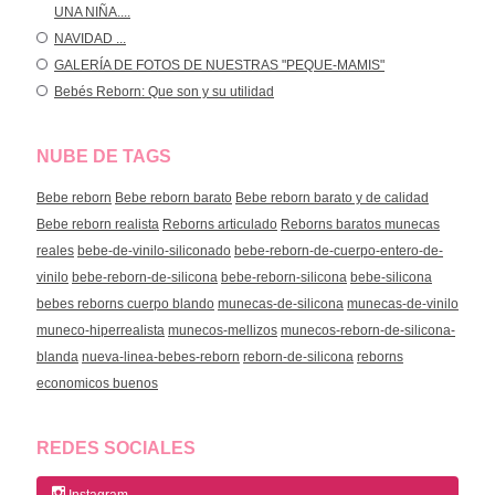
UNA NIÑA....
NAVIDAD ...
GALERÍA DE FOTOS DE NUESTRAS "PEQUE-MAMIS"
Bebés Reborn: Que son y su utilidad
NUBE DE TAGS
Bebe reborn
Bebe reborn barato
Bebe reborn barato y de calidad
Bebe reborn realista
Reborns articulado
Reborns baratos munecas
reales
bebe-de-vinilo-siliconado
bebe-reborn-de-cuerpo-entero-de-
vinilo
bebe-reborn-de-silicona
bebe-reborn-silicona
bebe-silicona
bebes reborns cuerpo blando
munecas-de-silicona
munecas-de-vinilo
muneco-hiperrealista
munecos-mellizos
munecos-reborn-de-silicona-
blanda
nueva-linea-bebes-reborn
reborn-de-silicona
reborns
economicos buenos
REDES SOCIALES
Instagram