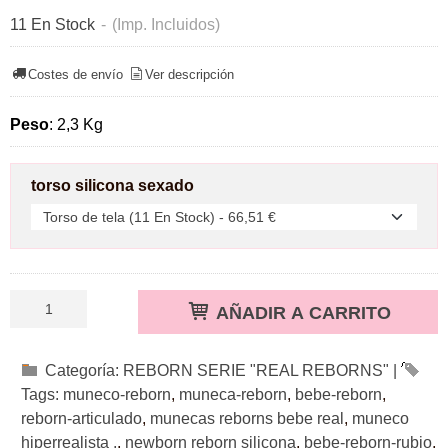
11 En Stock
-
(Imp. Incluidos)
Costes de envío
Ver descripción
Peso
:
2,3 Kg
torso silicona sexado
AÑADIR A CARRITO
Categoría:
REBORN SERIE "REAL REBORNS"
|
Tags:
muneco-reborn
muneca-reborn
bebe-reborn
reborn-articulado
munecas reborns bebe real
muneco
hiperrealista ,
newborn reborn silicona
bebe-reborn-rubio