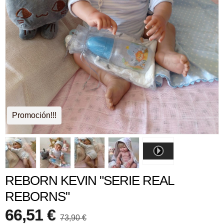
Promoción!!!
REBORN KEVIN "SERIE REAL
REBORNS"
66,51 €
73,90 €