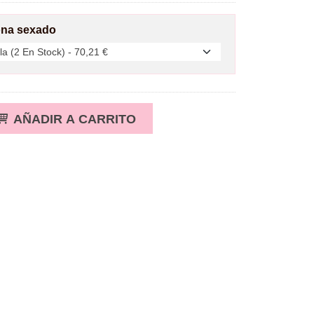
cona sexado
AÑADIR A CARRITO