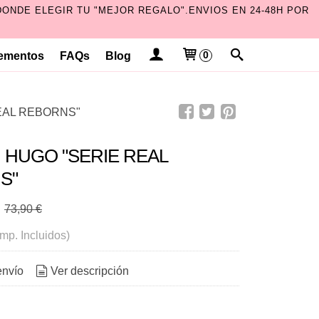
ONDE ELEGIR TU "MEJOR REGALO".ENVIOS EN 24-48H POR
ementos
FAQs
Blog
0
EAL REBORNS"
HUGO "SERIE REAL
S"
73,90 €
Imp. Incluidos)
envío
Ver descripción