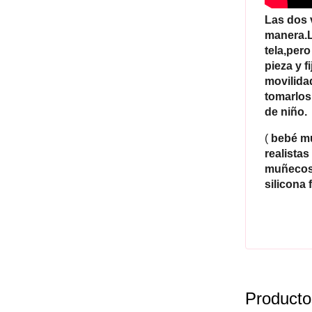
Las dos 
manera.L
tela,per
pieza y 
movilida
tomarlos 
de niño.
(
bebé mu
realista
muñecos 
silicona 
Producto