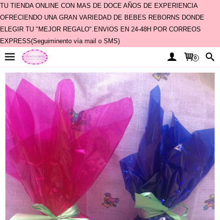
TU TIENDA ONLINE CON MAS DE DOCE AÑOS DE EXPERIENCIA
OFRECIENDO UNA GRAN VARIEDAD DE BEBES REBORNS DONDE
ELEGIR TU "MEJOR REGALO".ENVIOS EN 24-48H POR CORREOS
EXPRESS(Seguiminento vía mail o SMS)
0