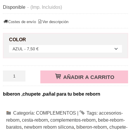
Disponible
-
(Imp. Incluidos)
Costes de envío
Ver descripción
COLOR
AÑADIR A CARRITO
biberon ,chupete ,pañal para tu bebe reborn
Categoría:
COMPLEMENTOS
|
Tags:
accesorios-
reborn
cesta-reborn
complementos-reborn
bebe-reborn-
baratos
newborn reborn silicona
biberon-reborn
chupete-