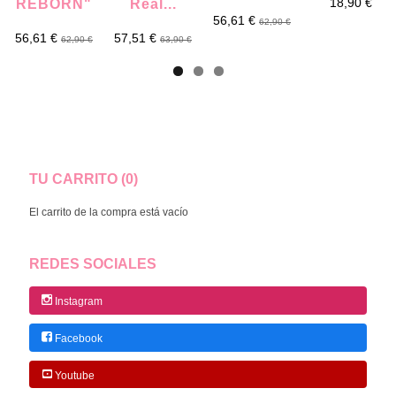
18,90 €
REBORN"
Real...
56,61 €
62,90 €
56,61 €
57,51 €
62,90 €
63,90 €
TU CARRITO (0)
El carrito de la compra está vacío
REDES SOCIALES
Instagram
Facebook
Youtube