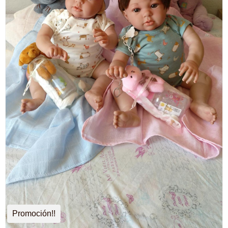
Promoción!!