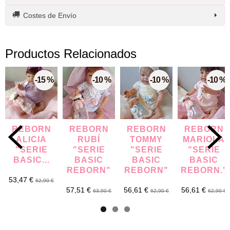
Costes de Envío
Productos Relacionados
-15 %
-10 %
-10 %
-10 %
REBORN
REBORN
REBORN
REBORN
ALICIA
RUBÍ
TOMMY
MARIOLA
"SERIE
"SERIE
"SERIE
"SERIE
BASIC...
BASIC
BASIC
BASIC
REBORN"
REBORN"
REBORN."
53,47 €
62,90 €
57,51 €
56,61 €
56,61 €
63,90 €
62,90 €
62,90 €