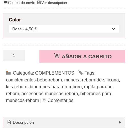
Costes de envío
Ver descripción
Color
AÑADIR A CARRITO
Categoría:
COMPLEMENTOS
|
Tags:
complementos-bebe-reborn
muneca-reborn-de-silicona
kits-reborn
biberones-para-un-reborn
ropita-para-un-
reborn
accesorios-munecas-reborn
biberones-para-
munecos-reborn
|
Comentarios
Descripción