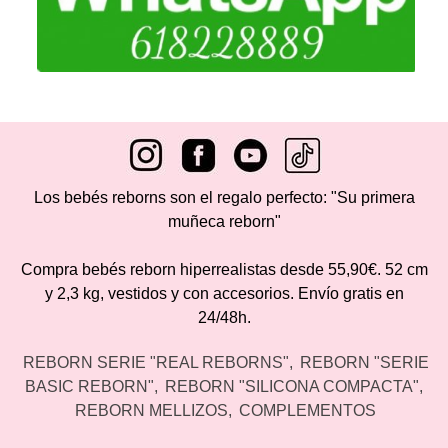
Los bebés reborns son el regalo perfecto: "Su primera
muñeca reborn"
Compra bebés reborn hiperrealistas desde 55,90€. 52 cm
y 2,3 kg, vestidos y con accesorios. Envío gratis en
24/48h.
REBORN SERIE "REAL REBORNS"
REBORN "SERIE
BASIC REBORN"
REBORN "SILICONA COMPACTA"
REBORN MELLIZOS
COMPLEMENTOS