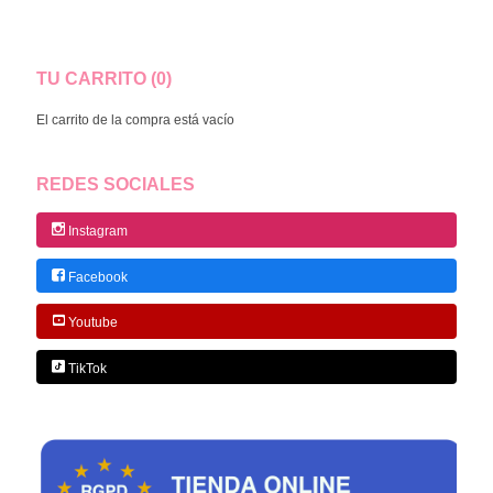
TU CARRITO (0)
El carrito de la compra está vacío
REDES SOCIALES
Instagram
Facebook
Youtube
TikTok