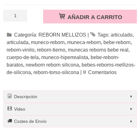
AÑADIR A CARRITO
Categoría:
REBORN MELLIZOS
|
Tags:
articulado
articulada
muneco-reborn
muneca-reborn
bebe-reborn
reborn-vinilo
reborn-tierno
munecas reborns bebe real
cuerpo-de-tela
muneco-hiperrealista
bebe-reborn-
baratos
newborn reborn silicona
bebes-reborns-mellizos-
de-silicona
reborn-torso-silicona
|
Comentarios
Descripción
Video
Costes de Envío