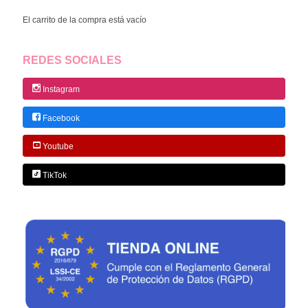
El carrito de la compra está vacío
REDES SOCIALES
Instagram
Facebook
Youtube
TikTok