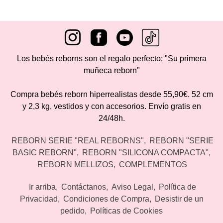
Los bebés reborns son el regalo perfecto: "Su primera
muñeca reborn"
Compra bebés reborn hiperrealistas desde 55,90€. 52 cm
y 2,3 kg, vestidos y con accesorios. Envío gratis en
24/48h.
REBORN SERIE "REAL REBORNS"
REBORN "SERIE
BASIC REBORN"
REBORN "SILICONA COMPACTA"
REBORN MELLIZOS
COMPLEMENTOS
Ir arriba
Contáctanos
Aviso Legal
Política de
Privacidad
Condiciones de Compra
Desistir de un
pedido
Políticas de Cookies