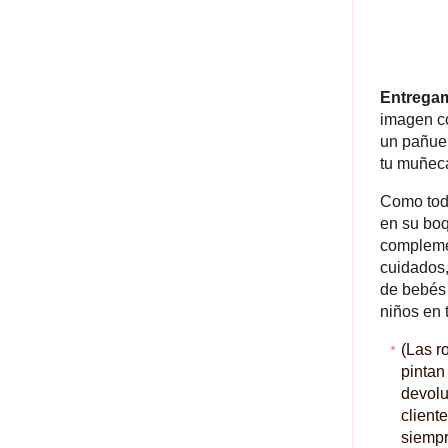
Entregam
imagen co
un pañuel
tu muñec
Como todo
en su boqu
compleme
cuidados,
de bebés 
niños en 
(Las r
pintan
devolu
client
siempr