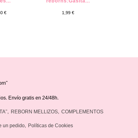
és...
reborns:Gasita...
rosa
50 €
1,99 €
18,9
orn"
os. Envío gratis en 24/48h.
TA"
REBORN MELLIZOS
COMPLEMENTOS
de un pedido
Políticas de Cookies