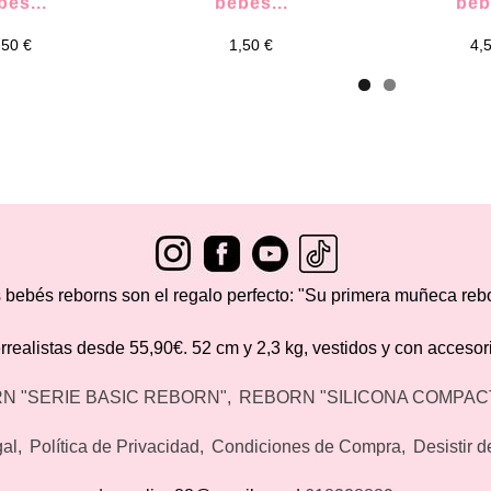
bés...
bebés...
beb
,50 €
1,50 €
4,
 bebés reborns son el regalo perfecto: "Su primera muñeca reb
ealistas desde 55,90€. 52 cm y 2,3 kg, vestidos y con accesori
N "SERIE BASIC REBORN"
REBORN "SILICONA COMPAC
gal
Política de Privacidad
Condiciones de Compra
Desistir 