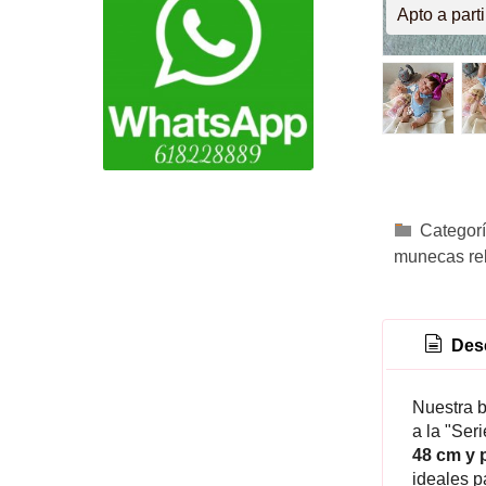
Apto a parti
Categor
munecas re
Desc
Nuestra b
a la "Ser
48 cm y 
ideales p