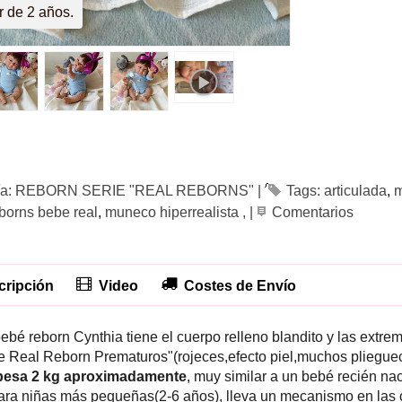
r de 2 años.
ía:
REBORN SERIE "REAL REBORNS"
|
Tags:
articulada
m
borns bebe real
muneco hiperrealista ,
|
Comentarios
ripción
Video
Costes de Envío
ebé reborn Cynthia tiene el cuerpo relleno blandito y las extre
ie Real Reborn Prematuros"(rojeces,efecto piel,muchos pliegue
pesa 2 kg aproximadamente
, muy similar a un bebé recién n
ara niñas más pequeñas(2-6 años), lleva un mecanismo en las 