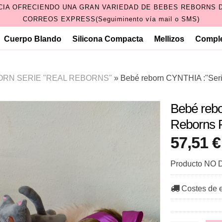
CIA OFRECIENDO UNA GRAN VARIEDAD DE BEBES REBORNS D
CORREOS EXPRESS(Seguiminento vía mail o SMS)
Cuerpo Blando
Silicona Compacta
Mellizos
Compl
RN SERIE "REAL REBORNS"
»
Bebé reborn CYNTHIA :"Seri
Bebé reb
Reborns 
57,51 
Producto NO D
Costes de 