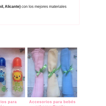
l, Alicante)
con los mejores materiales
ios para
Accesorios para bebés
Trajecitos de