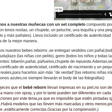
os a nuestras muñecas con un set completo
compuesto por 
n tonos rositas, un chupete, un peluche, una toquilla y una peq
o y más pañales). Lleva incluido un certificado de autenticida
a de la mejor manera.
s nuestros bebes reborns ,se entregan vestidos con pañal,body
ita)lazo (las niñas con pelito), gorro (todos los niños y todas la
ntos: biberón,pañal, pañuelos,chupete de repuesto.Ademas,s
certificado de autenticidad, certificado de nacimiento y un p
reales,para hacerlos aún más "de verdad"(las reborns niñas irá
tonos azules,no siempre llevarán el body de las fotografías)
ojeces que el
bebé reborn
llevan impresas en su piel,no son d
 a mano con spray, y por lo tanto pueden ser diferentes en cada
ciones por este tema,ya que es imposible que estén pintadas i
e.Habrá modelos que las lleven más marcadas y otros menos,por
e ,estéticamente correctas.Gracias por la comprensión.)