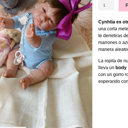
Cynhtia es ot
una corta mele
te derretiras 
marrones o azu
manera aleator
La ropita de n
lleva un
body d
con un gorro r
esperando con 