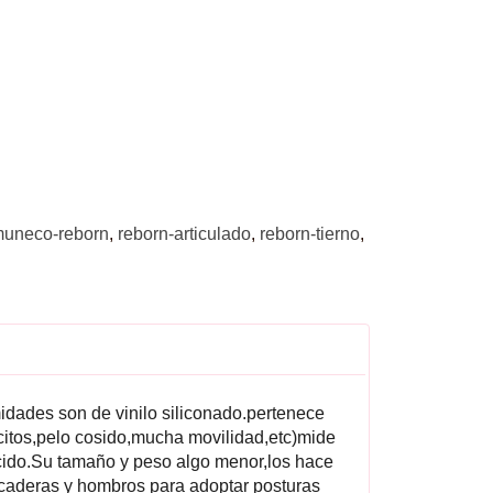
uneco-reborn
reborn-articulado
reborn-tierno
midades son de vinilo siliconado.pertenece
citos,pelo cosido,mucha movilidad,etc)mide
acido.Su tamaño y peso algo menor,los hace
caderas y hombros para adoptar posturas