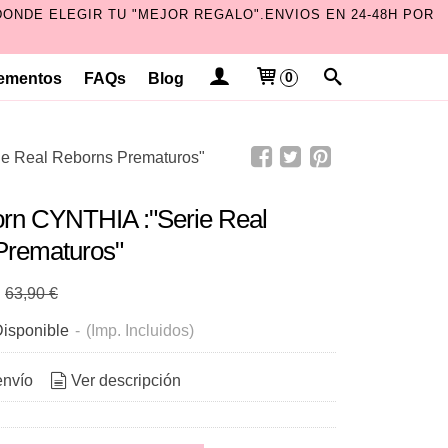
ONDE ELEGIR TU "MEJOR REGALO".ENVIOS EN 24-48H POR
ementos
FAQs
Blog
0
e Real Reborns Prematuros"
orn CYNTHIA :"Serie Real
Prematuros"
€
63,90 €
isponible
-
(Imp. Incluidos)
envío
Ver descripción