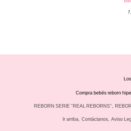
be
7
Los
Compra bebés reborn hiperr
REBORN SERIE "REAL REBORNS"
REBOR
Ir arriba
Contáctanos
Aviso Le