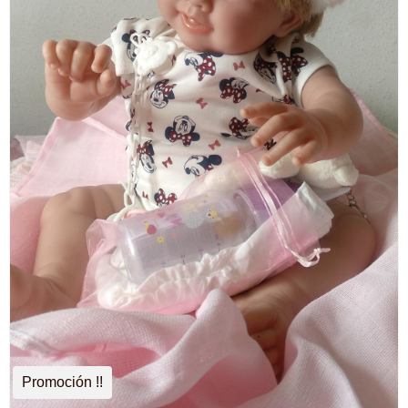
Promoción !!