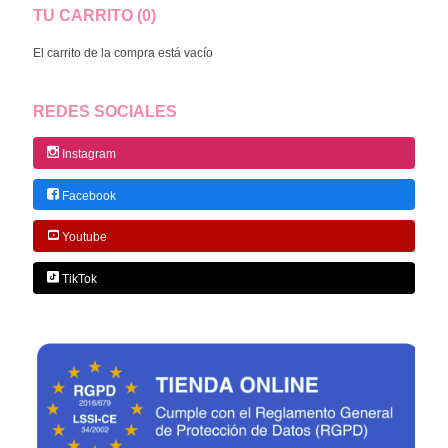
TU CARRITO (0)
El carrito de la compra está vacío
REDES SOCIALES
Instagram
Facebook
Youtube
TikTok