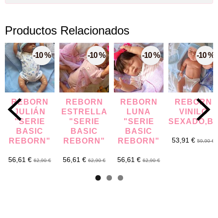
Productos Relacionados
-10 %
-10 %
-10 %
-10 %
REBORN
REBORN
REBORN
REBORN
JULIÁN
ESTRELLA
LUNA
VINILO
"SERIE
"SERIE
"SERIE
SEXADO,BA
BASIC
BASIC
BASIC
53,91 €
REBORN"
REBORN"
REBORN"
59,90 €
56,61 €
56,61 €
56,61 €
62,90 €
62,90 €
62,90 €