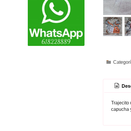
Categor
Desc
Trajecito
capucha y