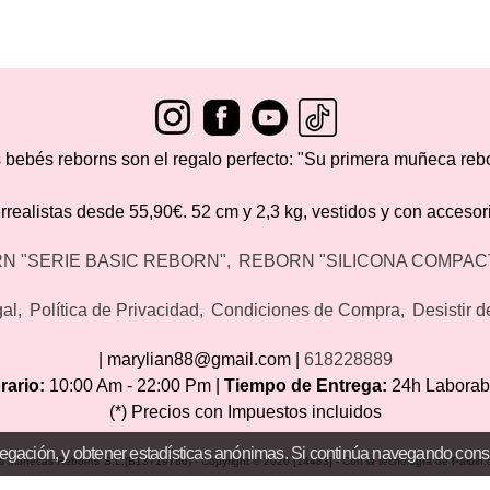
 bebés reborns son el regalo perfecto: "Su primera muñeca reb
ealistas desde 55,90€. 52 cm y 2,3 kg, vestidos y con accesori
N "SERIE BASIC REBORN"
REBORN "SILICONA COMPAC
gal
Política de Privacidad
Condiciones de Compra
Desistir 
| marylian88@gmail.com |
618228889
rario:
10:00 Am - 22:00 Pm |
Tiempo de Entrega:
24h Laborab
(*) Precios con Impuestos incluidos
egación, y obtener estadísticas anónimas. Si continúa navegando cons
is Muñecas Reborns"S.L.(B13719786)
- Copyright © 2026 [14483] - Con la tecnología de Palbin