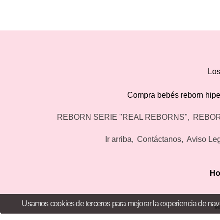
Los
Compra bebés reborn hiperr
REBORN SERIE "REAL REBORNS"
REBOR
Ir arriba
Contáctanos
Aviso Le
Ho
Usamos cookies de terceros para mejorar la experiencia de nav
"M