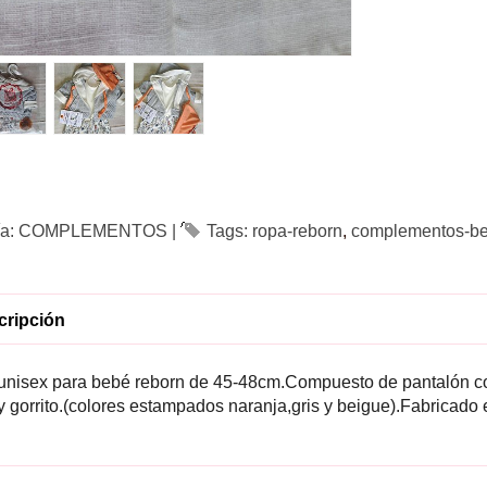
ía:
COMPLEMENTOS
|
Tags:
ropa-reborn
complementos-be
ripción
 unisex para bebé reborn de 45-48cm.Compuesto de pantalón c
 gorrito.(colores estampados naranja,gris y beigue).Fabricado 