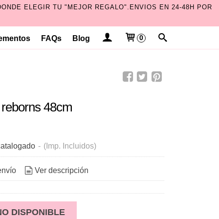
ONDE ELEGIR TU "MEJOR REGALO".ENVIOS EN 24-48H POR
ementos
FAQs
Blog
0
s reborns 48cm
atalogado
-
(Imp. Incluidos)
envío
Ver descripción
NO DISPONIBLE