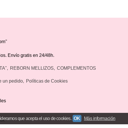
orn"
os. Envío gratis en 24/48h.
TA"
REBORN MELLIZOS
COMPLEMENTOS
de un pedido
Políticas de Cookies
les
ideramos que acepta el uso de cookies.
OK
Más información
.com