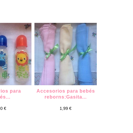
ios para
Accesorios para bebés
Trajecitos de
és...
reborns:Gasita...
rosa
50 €
1,99 €
18,9