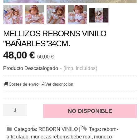
MELLIZOS REBORNS VINILO
"BAÑABLES"34CM.
48,00 €
60,00 €
Producto Descatalogado
-
(Imp. Incluidos)
Costes de envío
Ver descripción
NO DISPONIBLE
Categoría:
REBORN VINILO
|
Tags:
reborn-
articulado
munecas reborns bebe real
muneco-