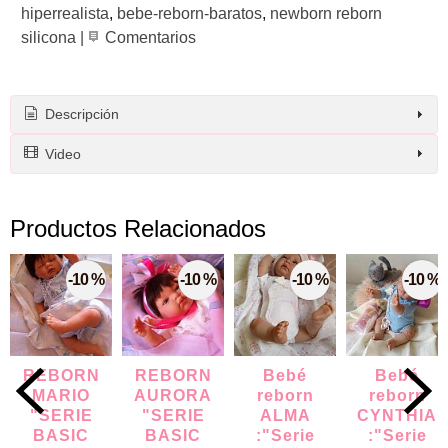
hiperrealista
bebe-reborn-baratos
newborn reborn
silicona
|
Comentarios
Descripción
Video
Productos Relacionados
-10 %
-10 %
-10 %
-10 %
REBORN
REBORN
Bebé
Bebé
MARIO
AURORA
reborn
reborn
"SERIE
"SERIE
ALMA
CYNTHIA
BASIC
BASIC
:"Serie
:"Serie