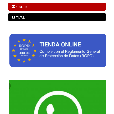
Youtube
TikTok