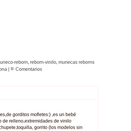
uneco-reborn
reborn-vinilo
munecas reborns
cona
|
Comentarios
s,de gorditos mofletes:) ,es un bebé
 de relleno,extremidades de vinilo
upete,toquilla, gorrito (los modelos sin