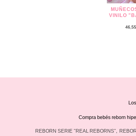
MUÑECO
VINILO "B
46,5
Los
Compra bebés reborn hiperr
REBORN SERIE "REAL REBORNS"
REBOR