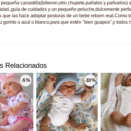
y pequeña canastilla(biberon,otro chupete,pañales y pañuelos) s
cidad,,guía de cuidados y un pequeño peluche,dulcemente pe
 que las hace adoptar posturas de un bebe reborn real.Como t
su gorrito o azul o blanco,para que estén "bien guapos",y todos
 .
s Relacionados
-5 %
-10 %