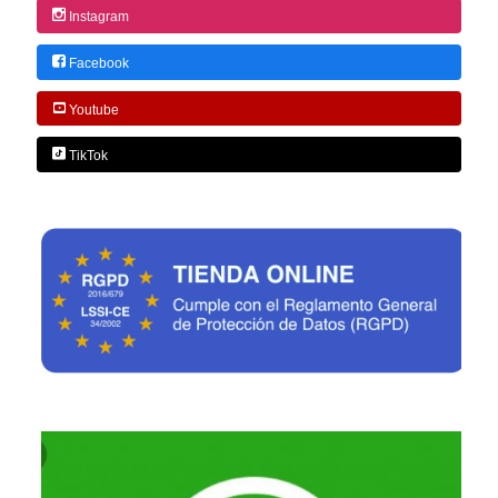
Instagram
Facebook
Youtube
TikTok